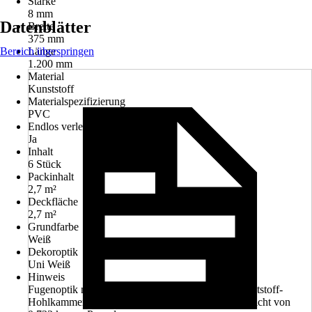
Stärke
8 mm
Datenblätter
Breite
375 mm
Bereich überspringen
Länge
1.200 mm
Material
Kunststoff
Materialspezifizierung
PVC
Endlos verlegbar
Ja
Inhalt
6 Stück
Packinhalt
2,7 m²
Deckfläche
2,7 m²
Grundfarbe
Weiß
Dekoroptik
Uni Weiß
Hinweis
Fugenoptik nach Verlegung: elegante V-Fuge, Kunststoff-
Hohlkammer-Paneele: 8 mm Stärke mit einem Gewicht von