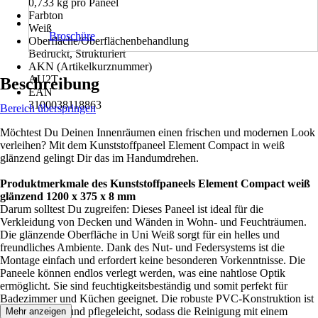
0,733 kg pro Paneel
Farbton
Weiß
Broschüre
Oberfläche/Oberflächenbehandlung
Bedruckt, Strukturiert
AKN (Artikelkurznummer)
AU2T
Beschreibung
EAN
3100038118863
Bereich überspringen
Möchtest Du Deinen Innenräumen einen frischen und modernen Look
verleihen? Mit dem Kunststoffpaneel Element Compact in weiß
glänzend gelingt Dir das im Handumdrehen.
Produktmerkmale des Kunststoffpaneels Element Compact weiß
glänzend 1200 x 375 x 8 mm
Darum solltest Du zugreifen: Dieses Paneel ist ideal für die
Verkleidung von Decken und Wänden in Wohn- und Feuchträumen.
Die glänzende Oberfläche in Uni Weiß sorgt für ein helles und
freundliches Ambiente. Dank des Nut- und Federsystems ist die
Montage einfach und erfordert keine besonderen Vorkenntnisse. Die
Paneele können endlos verlegt werden, was eine nahtlose Optik
ermöglicht. Sie sind feuchtigkeitsbeständig und somit perfekt für
Badezimmer und Küchen geeignet. Die robuste PVC-Konstruktion ist
strapazierfähig und pflegeleicht, sodass die Reinigung mit einem
Mehr anzeigen