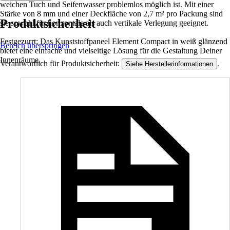
weichen Tuch und Seifenwasser problemlos möglich ist. Mit einer
Stärke von 8 mm und einer Deckfläche von 2,7 m² pro Packung sind
Produktsicherheit
sie sowohl für horizontale als auch vertikale Verlegung geeignet.
Festgezurrt: Das Kunststoffpaneel Element Compact in weiß glänzend
Bereich überspringen
bietet eine einfache und vielseitige Lösung für die Gestaltung Deiner
Innenräume.
Verantwortlich für Produktsicherheit:
.
Siehe Herstellerinformationen