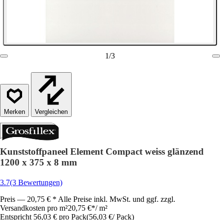
1
/
3
Vergleichen
Kunststoffpaneel Element Compact weiss glänzend
1200 x 375 x 8 mm
3.7
(3 Bewertungen)
Preis — 20,75 € * Alle Preise inkl. MwSt. und ggf. zzgl.
Versandkosten pro m²
20,75 €
*
/
m²
Entspricht 56,03 € pro Pack
(
56,03 €
/
Pack
)