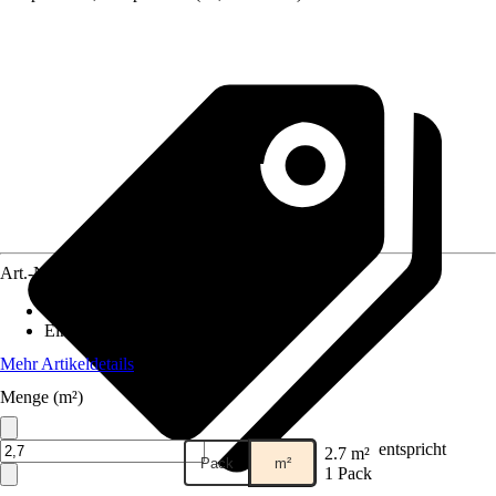
Art.-Nr.
5622384
Artikeltyp
:
Paneel
Einsatzbereich
:
Innen, Feuchtraum
Mehr Artikeldetails
Menge (m²)
entspricht
2.7 m²
Pack
m²
1 Pack