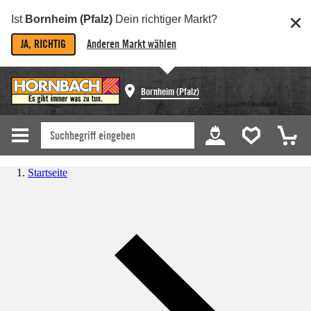
Ist
Bornheim (Pfalz)
Dein richtiger Markt?
JA, RICHTIG
Anderen Markt wählen
Bornheim (Pfalz)
Startseite