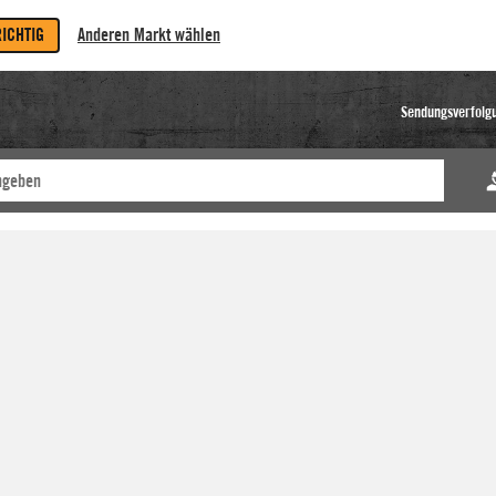
RICHTIG
Anderen Markt wählen
Sendungsverfolg