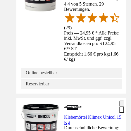
4.4 von 5 Sternen. 29
Bewertungen.
(
29
)
Preis — 24,95 € * Alle Preise
inkl. MwSt. und ggf. zzgl.
Versandkosten pro ST
24,95
€
*
/
ST
Entspricht 1,66 € pro kg
(
1,66
€
/
kg
)
Online bestellbar
Reservierbar
Klebemörtel Klimex Unicol 15
Kg
Durchschnittliche Bewertung: