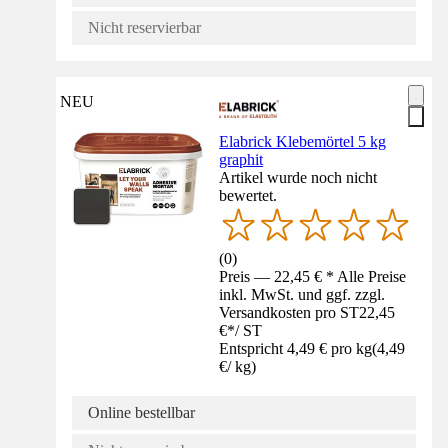
Nicht reservierbar
NEU
Elabrick Klebemörtel 5 kg
graphit
Artikel wurde noch nicht
bewertet.
(
0
)
Preis — 22,45 € * Alle Preise
inkl. MwSt. und ggf. zzgl.
Versandkosten pro ST
22,45
€
*
/
ST
Entspricht 4,49 € pro kg
(
4,49
€
/
kg
)
Online bestellbar