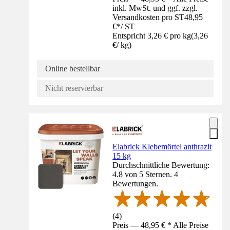
inkl. MwSt. und ggf. zzgl.
Versandkosten pro ST
48,95
€
*
/
ST
Entspricht 3,26 € pro kg
(
3,26
€
/
kg
)
Online bestellbar
Nicht reservierbar
Elabrick Klebemörtel anthrazit
15 kg
Durchschnittliche Bewertung:
4.8 von 5 Sternen. 4
Bewertungen.
(
4
)
Preis — 48,95 € * Alle Preise