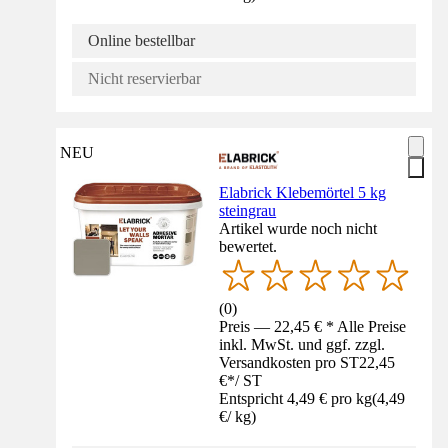
Online bestellbar
Nicht reservierbar
NEU
Elabrick Klebemörtel 5 kg
steingrau
Artikel wurde noch nicht
bewertet.
(
0
)
Preis — 22,45 € * Alle Preise
inkl. MwSt. und ggf. zzgl.
Versandkosten pro ST
22,45
€
*
/
ST
Entspricht 4,49 € pro kg
(
4,49
€
/
kg
)