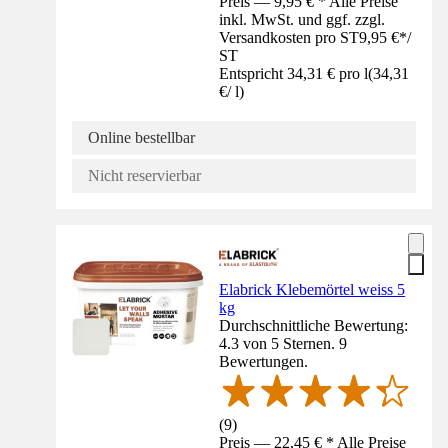
Preis — 9,95 € * Alle Preise
inkl. MwSt. und ggf. zzgl.
Versandkosten pro ST
9,95 €
*
/
ST
Entspricht 34,31 € pro l
(
34,31
€
/
l
)
Online bestellbar
Nicht reservierbar
Elabrick Klebemörtel weiss 5
kg
Durchschnittliche Bewertung:
4.3 von 5 Sternen. 9
Bewertungen.
(
9
)
Preis — 22,45 € * Alle Preise