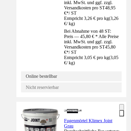
inkl. MwSt. und ggf. zzgl.
Versandkosten pro ST
48,95
€
*
/
ST
Entspricht 3,26 € pro kg
(
3,26
€
/
kg
)
Bei Abnahme von 48 ST:
Preis — 45,80 € * Alle Preise
inkl. MwSt. und ggf. zzgl.
Versandkosten pro ST
45,80
€
*
/
ST
Entspricht 3,05 € pro kg
(
3,05
€
/
kg
)
Online bestellbar
Nicht reservierbar
Fugenmörtel Klimex Joint
Grau