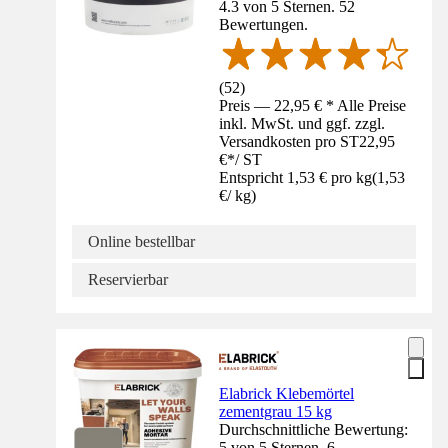
4.3 von 5 Sternen. 52
Bewertungen.
(
52
)
Preis — 22,95 € * Alle Preise
inkl. MwSt. und ggf. zzgl.
Versandkosten pro ST
22,95
€
*
/
ST
Entspricht 1,53 € pro kg
(
1,53
€
/
kg
)
Online bestellbar
Reservierbar
Elabrick Klebemörtel
zementgrau 15 kg
Durchschnittliche Bewertung:
5 von 5 Sternen. 6