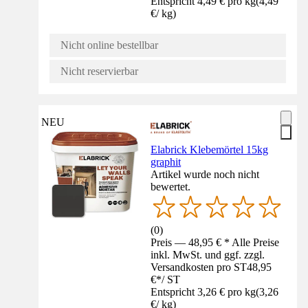
Entspricht 4,49 € pro kg
(
4,49
€
/
kg
)
Nicht online bestellbar
Nicht reservierbar
NEU
Elabrick Klebemörtel 15kg
graphit
Artikel wurde noch nicht
bewertet.
(
0
)
Preis — 48,95 € * Alle Preise
inkl. MwSt. und ggf. zzgl.
Versandkosten pro ST
48,95
€
*
/
ST
Entspricht 3,26 € pro kg
(
3,26
€
/
kg
)