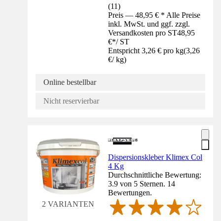
(
11
)
Preis — 48,95 € * Alle Preise
inkl. MwSt. und ggf. zzgl.
Versandkosten pro ST
48,95
€
*
/
ST
Entspricht 3,26 € pro kg
(
3,26
€
/
kg
)
Online bestellbar
Nicht reservierbar
Dispersionskleber Klimex Col
4 Kg
Durchschnittliche Bewertung:
3.9 von 5 Sternen. 14
Bewertungen.
2 VARIANTEN