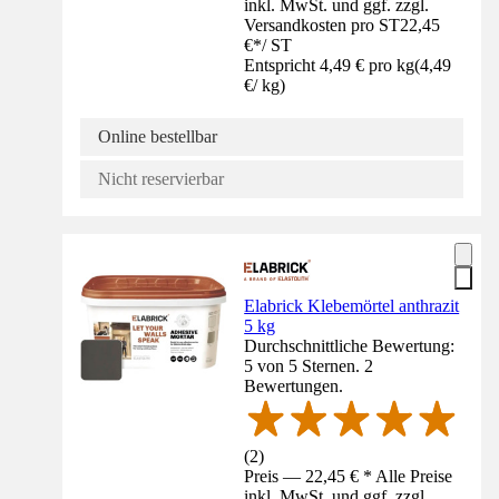
inkl. MwSt. und ggf. zzgl.
Versandkosten pro ST
22,45
€
*
/
ST
Entspricht 4,49 € pro kg
(
4,49
€
/
kg
)
Online bestellbar
Nicht reservierbar
Elabrick Klebemörtel anthrazit
5 kg
Durchschnittliche Bewertung:
5 von 5 Sternen. 2
Bewertungen.
(
2
)
Preis — 22,45 € * Alle Preise
inkl. MwSt. und ggf. zzgl.