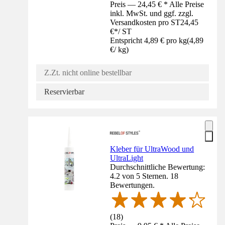
Preis — 24,45 € * Alle Preise
inkl. MwSt. und ggf. zzgl.
Versandkosten pro ST
24,45
€
*
/
ST
Entspricht 4,89 € pro kg
(
4,89
€
/
kg
)
Z.Zt. nicht online bestellbar
Reservierbar
Kleber für UltraWood und
UltraLight
Durchschnittliche Bewertung:
4.2 von 5 Sternen. 18
Bewertungen.
(
18
)