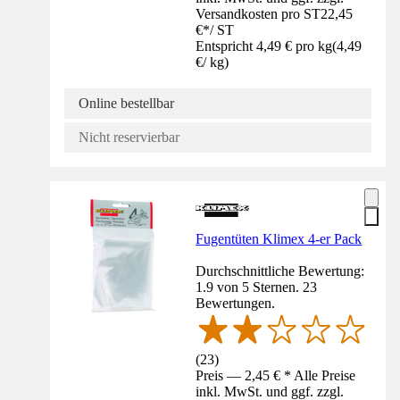
Versandkosten pro ST
22,45
€
*
/
ST
Entspricht 4,49 € pro kg
(
4,49
€
/
kg
)
Online bestellbar
Nicht reservierbar
Fugentüten Klimex 4-er Pack
Durchschnittliche Bewertung:
1.9 von 5 Sternen. 23
Bewertungen.
(
23
)
Preis — 2,45 € * Alle Preise
inkl. MwSt. und ggf. zzgl.