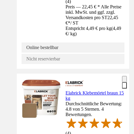
(
4
)
Preis — 22,45 € * Alle Preise
inkl. MwSt. und ggf. zzgl.
Versandkosten pro ST
22,45
€
*
/
ST
Entspricht 4,49 € pro kg
(
4,49
€
/
kg
)
Online bestellbar
Nicht reservierbar
Elabrick Klebemörtel braun 15
kg
Durchschnittliche Bewertung:
4.8 von 5 Sternen. 4
Bewertungen.
(
4
)