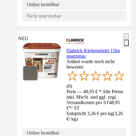
Online bestellbar
Nicht reservierbar
NEU
Elabrick Klebermörtel 15kg
quarzgrau
Artikel wurde noch nicht
bewertet.
(
0
)
Preis — 48,95 € * Alle Preise
inkl. MwSt. und ggf. zzgl.
Versandkosten pro ST
48,95
€
*
/
ST
Entspricht 3,26 € pro kg
(
3,26
€
/
kg
)
Online bestellbar