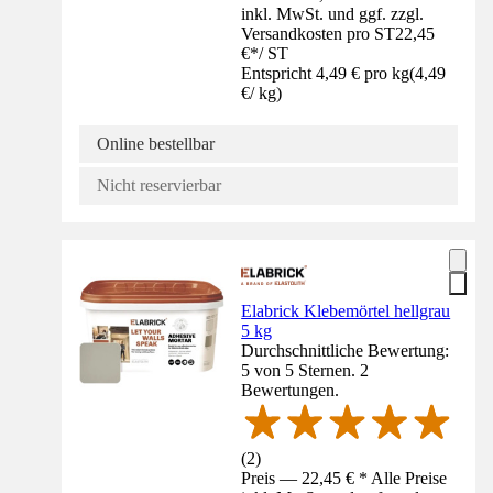
inkl. MwSt. und ggf. zzgl.
Versandkosten pro ST
22,45
€
*
/
ST
Entspricht 4,49 € pro kg
(
4,49
€
/
kg
)
Online bestellbar
Nicht reservierbar
Elabrick Klebemörtel hellgrau
5 kg
Durchschnittliche Bewertung:
5 von 5 Sternen. 2
Bewertungen.
(
2
)
Preis — 22,45 € * Alle Preise