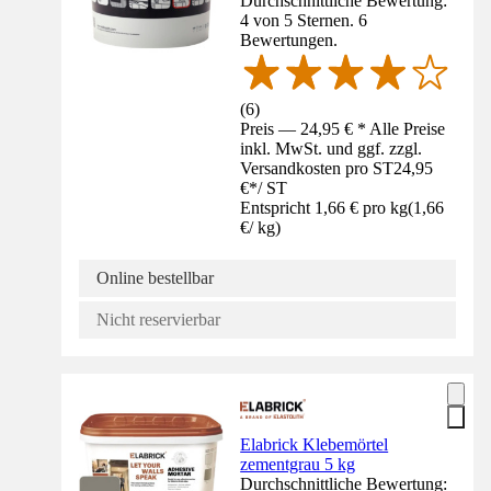
Durchschnittliche Bewertung:
4 von 5 Sternen. 6
Bewertungen.
(
6
)
Preis — 24,95 € * Alle Preise
inkl. MwSt. und ggf. zzgl.
Versandkosten pro ST
24,95
€
*
/
ST
Entspricht 1,66 € pro kg
(
1,66
€
/
kg
)
Online bestellbar
Nicht reservierbar
Elabrick Klebemörtel
zementgrau 5 kg
Durchschnittliche Bewertung: