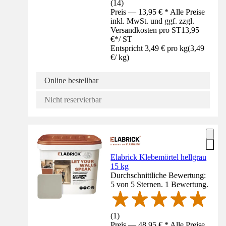
(
14
)
Preis — 13,95 € * Alle Preise
inkl. MwSt. und ggf. zzgl.
Versandkosten pro ST
13,95
€
*
/
ST
Entspricht 3,49 € pro kg
(
3,49
€
/
kg
)
Online bestellbar
Nicht reservierbar
Elabrick Klebemörtel hellgrau
15 kg
Durchschnittliche Bewertung:
5 von 5 Sternen. 1 Bewertung.
(
1
)
Preis — 48,95 € * Alle Preise