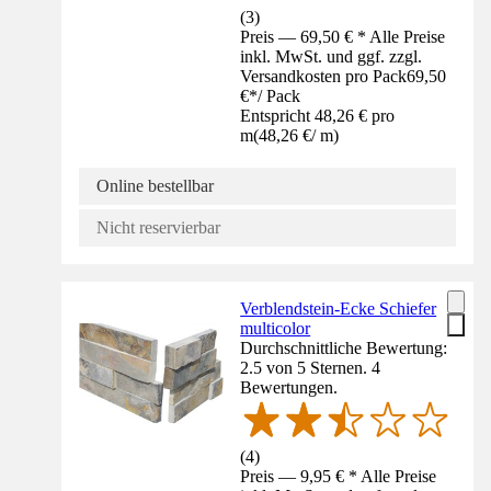
(
3
)
Preis — 69,50 € * Alle Preise
inkl. MwSt. und ggf. zzgl.
Versandkosten pro Pack
69,50
€
*
/
Pack
Entspricht 48,26 € pro
m
(
48,26 €
/
m
)
Online bestellbar
Nicht reservierbar
Verblendstein-Ecke Schiefer
multicolor
Durchschnittliche Bewertung:
2.5 von 5 Sternen. 4
Bewertungen.
(
4
)
Preis — 9,95 € * Alle Preise