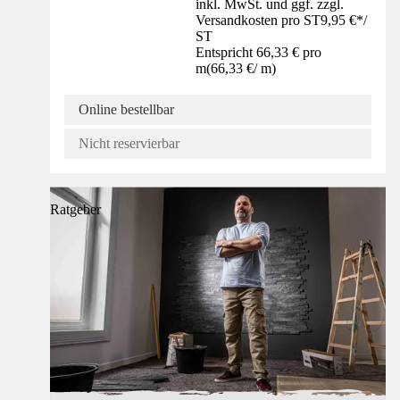
inkl. MwSt. und ggf. zzgl.
Versandkosten pro ST
9,95 €
*
/
ST
Entspricht 66,33 € pro
m
(
66,33 €
/
m
)
Online bestellbar
Nicht reservierbar
Ratgeber