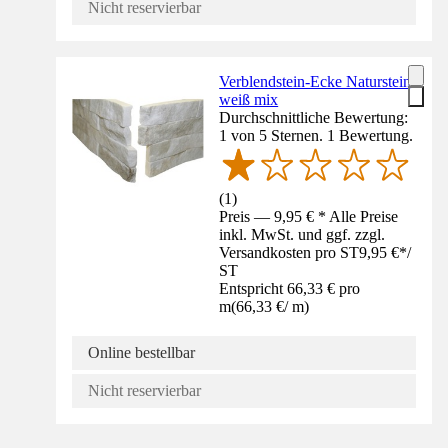
Nicht reservierbar
Verblendstein-Ecke Naturstein
weiß mix
Durchschnittliche Bewertung:
1 von 5 Sternen. 1 Bewertung.
(
1
)
Preis — 9,95 € * Alle Preise
inkl. MwSt. und ggf. zzgl.
Versandkosten pro ST
9,95 €
*
/
ST
Entspricht 66,33 € pro
m
(
66,33 €
/
m
)
Online bestellbar
Nicht reservierbar