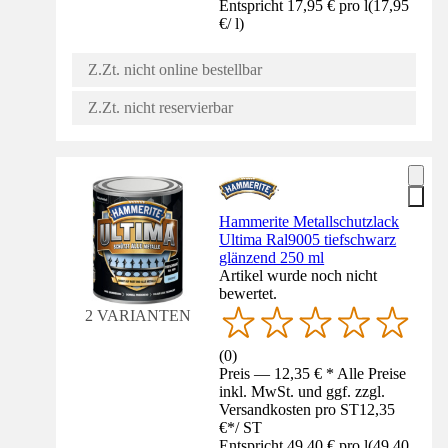
Entspricht 17,95 € pro l
(
17,95
€
/
l
)
Z.Zt. nicht online bestellbar
Z.Zt. nicht reservierbar
Hammerite Metallschutzlack
Ultima Ral9005 tiefschwarz
glänzend 250 ml
Artikel wurde noch nicht
bewertet.
2 VARIANTEN
(
0
)
Preis — 12,35 € * Alle Preise
inkl. MwSt. und ggf. zzgl.
Versandkosten pro ST
12,35
€
*
/
ST
Entspricht 49,40 € pro l
(
49,40