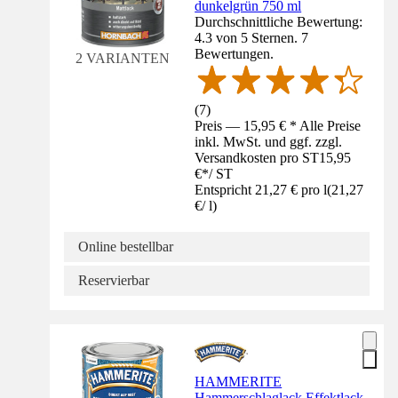
dunkelgrün 750 ml
Durchschnittliche Bewertung:
4.3 von 5 Sternen. 7
Bewertungen.
2 VARIANTEN
(
7
)
Preis — 15,95 € * Alle Preise
inkl. MwSt. und ggf. zzgl.
Versandkosten pro ST
15,95
€
*
/
ST
Entspricht 21,27 € pro l
(
21,27
€
/
l
)
Online bestellbar
Reservierbar
HAMMERITE
Hammerschlaglack Effektlack