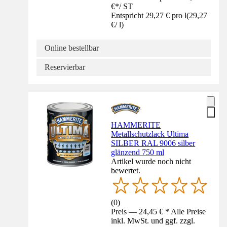
€
*
/
ST
Entspricht 29,27 € pro l
(
29,27
€
/
l
)
Online bestellbar
Reservierbar
HAMMERITE
Metallschutzlack Ultima
SILBER RAL 9006 silber
glänzend 750 ml
Artikel wurde noch nicht
bewertet.
(
0
)
Preis — 24,45 € * Alle Preise
inkl. MwSt. und ggf. zzgl.