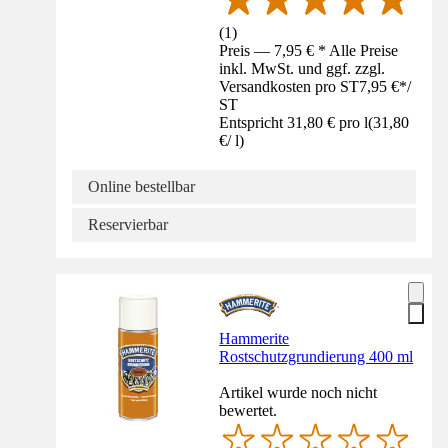
(
1
)
Preis — 7,95 € * Alle Preise
inkl. MwSt. und ggf. zzgl.
Versandkosten pro ST
7,95 €
*
/
ST
Entspricht 31,80 € pro l
(
31,80
€
/
l
)
Online bestellbar
Reservierbar
Hammerite
Rostschutzgrundierung 400 ml
Artikel wurde noch nicht
bewertet.