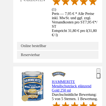
(
1
)
Preis — 7,95 € * Alle Preise
inkl. MwSt. und ggf. zzgl.
Versandkosten pro ST
7,95 €
*
/
ST
Entspricht 31,80 € pro l
(
31,80
€
/
l
)
Online bestellbar
Reservierbar
HAMMERITE
Metallschutzlack glänzend
Gold 250 ml
Durchschnittliche Bewertung:
5 von 5 Sternen. 1 Bewertung.