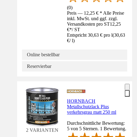
(
0
)
Preis — 12,25 € * Alle Preise
inkl. MwSt. und ggf. zzgl.
Versandkosten pro ST
12,25
€
*
/
ST
Entspricht 30,63 € pro l
(
30,63
€
/
l
)
Online bestellbar
Reservierbar
HORNBACH
Metallschutzlack Plus
verkehrsgrau matt 250 ml
Durchschnittliche Bewertung:
5 von 5 Sternen. 1 Bewertung.
2 VARIANTEN