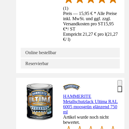
(
1
)
Preis — 15,95 € * Alle Preise
inkl. MwSt. und ggf. zzgl.
Versandkosten pro ST
15,95
€
*
/
ST
Entspricht 21,27 € pro l
(
21,27
€
/
l
)
Online bestellbar
Reservierbar
HAMMERITE
Metallschutzlack Ultima RAL
6005 moosgrün glänzend 750
ml
Artikel wurde noch nicht
bewertet.