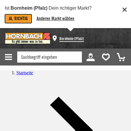
Ist
Bornheim (Pfalz)
Dein richtiger Markt?
JA, RICHTIG
Anderen Markt wählen
Bornheim (Pfalz)
Startseite