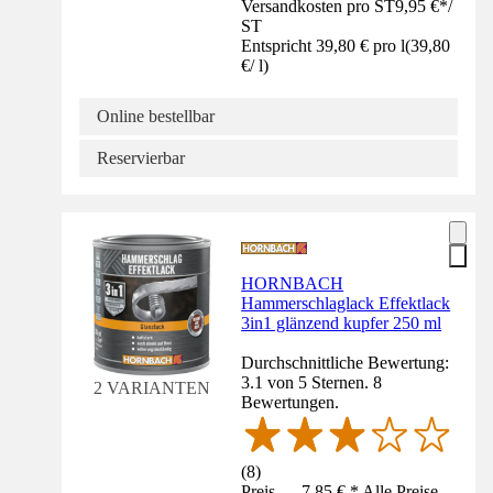
Versandkosten pro ST
9,95 €
*
/
ST
Entspricht 39,80 € pro l
(
39,80
€
/
l
)
Online bestellbar
Reservierbar
HORNBACH
Hammerschlaglack Effektlack
3in1 glänzend kupfer 250 ml
Durchschnittliche Bewertung:
3.1 von 5 Sternen. 8
2 VARIANTEN
Bewertungen.
(
8
)
Preis — 7,85 € * Alle Preise