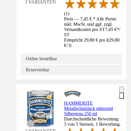
3 VARIANTEN
(
1
)
Preis — 7,45 € * Alle Preise
inkl. MwSt. und ggf. zzgl.
Versandkosten pro ST
7,45 €
*
/
ST
Entspricht 29,80 € pro l
(
29,80
€
/
l
)
Online bestellbar
Reservierbar
HAMMERITE
Metallschutzlack glänzend
Silbergrau 250 ml
Durchschnittliche Bewertung:
5 von 5 Sternen. 1 Bewertung.
2 VARIANTEN