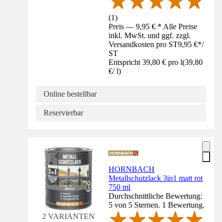
(
1
)
Preis — 9,95 € * Alle Preise
inkl. MwSt. und ggf. zzgl.
Versandkosten pro ST
9,95 €
*
/
ST
Entspricht 39,80 € pro l
(
39,80
€
/
l
)
Online bestellbar
Reservierbar
HORNBACH
Metallschutzlack 3in1 matt rot
750 ml
Durchschnittliche Bewertung:
5 von 5 Sternen. 1 Bewertung.
2 VARIANTEN