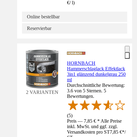
€
/
l
)
Online bestellbar
Reservierbar
HORNBACH
Hammerschlaglack Effektlack
3in1 glänzend dunkelgrau 250
ml
Durchschnittliche Bewertung:
3.6 von 5 Sternen. 5
2 VARIANTEN
Bewertungen.
(
5
)
Preis — 7,85 € * Alle Preise
inkl. MwSt. und ggf. zzgl.
Versandkosten pro ST
7,85 €
*
/