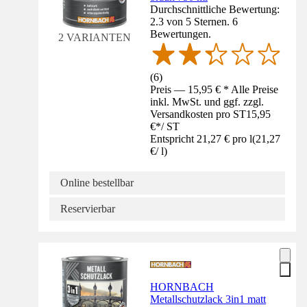
Durchschnittliche Bewertung:
2.3 von 5 Sternen. 6
Bewertungen.
2 VARIANTEN
(
6
)
Preis — 15,95 € * Alle Preise
inkl. MwSt. und ggf. zzgl.
Versandkosten pro ST
15,95
€
*
/
ST
Entspricht 21,27 € pro l
(
21,27
€
/
l
)
Online bestellbar
Reservierbar
HORNBACH
Metallschutzlack 3in1 matt