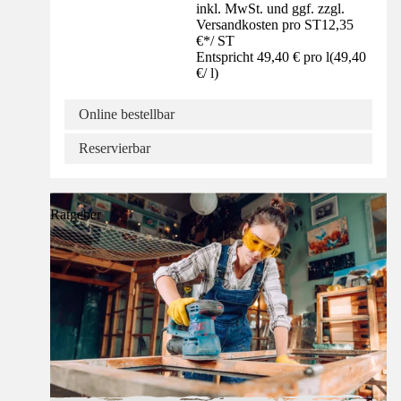
inkl. MwSt. und ggf. zzgl.
Versandkosten pro ST
12,35
€
*
/
ST
Entspricht 49,40 € pro l
(
49,40
€
/
l
)
Online bestellbar
Reservierbar
Ratgeber