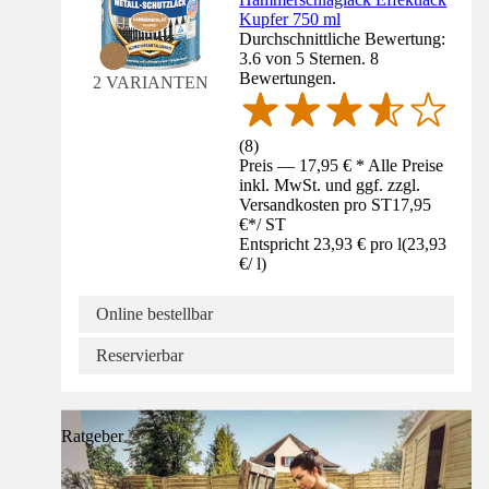
Kupfer 750 ml
Durchschnittliche Bewertung:
3.6 von 5 Sternen. 8
Bewertungen.
2 VARIANTEN
(
8
)
Preis — 17,95 € * Alle Preise
inkl. MwSt. und ggf. zzgl.
Versandkosten pro ST
17,95
€
*
/
ST
Entspricht 23,93 € pro l
(
23,93
€
/
l
)
Online bestellbar
Reservierbar
Ratgeber