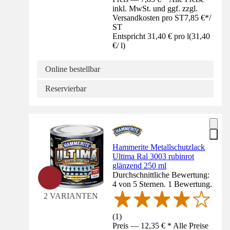
inkl. MwSt. und ggf. zzgl.
Versandkosten pro ST
7,85 €
*
/
ST
Entspricht 31,40 € pro l
(
31,40
€
/
l
)
Online bestellbar
Reservierbar
Hammerite Metallschutzlack
Ultima Ral 3003 rubinrot
glänzend 250 ml
Durchschnittliche Bewertung:
4 von 5 Sternen. 1 Bewertung.
2 VARIANTEN
(
1
)
Preis — 12,35 € * Alle Preise