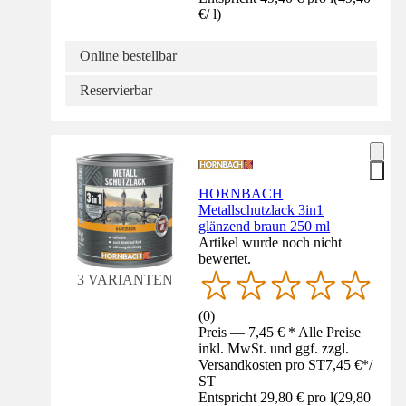
€
/
l
)
Online bestellbar
Reservierbar
HORNBACH
Metallschutzlack 3in1
glänzend braun 250 ml
Artikel wurde noch nicht
bewertet.
3 VARIANTEN
(
0
)
Preis — 7,45 € * Alle Preise
inkl. MwSt. und ggf. zzgl.
Versandkosten pro ST
7,45 €
*
/
ST
Entspricht 29,80 € pro l
(
29,80