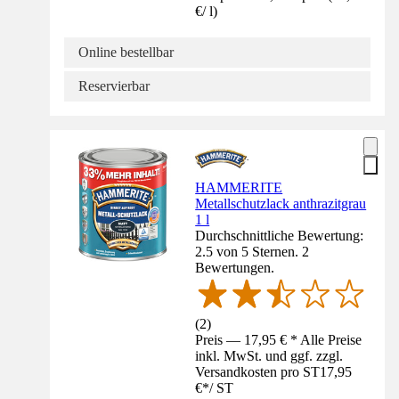
€
/
l
)
Online bestellbar
Reservierbar
HAMMERITE
Metallschutzlack anthrazitgrau
1 l
Durchschnittliche Bewertung:
2.5 von 5 Sternen. 2
Bewertungen.
(
2
)
Preis — 17,95 € * Alle Preise
inkl. MwSt. und ggf. zzgl.
Versandkosten pro ST
17,95
€
*
/
ST