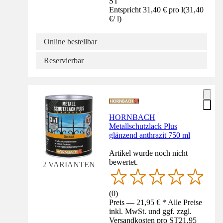
ST
Entspricht 31,40 € pro l
(
31,40
€
/
l
)
Online bestellbar
Reservierbar
HORNBACH
Metallschutzlack Plus
glänzend anthrazit 750 ml
Artikel wurde noch nicht
bewertet.
2 VARIANTEN
(
0
)
Preis — 21,95 € * Alle Preise
inkl. MwSt. und ggf. zzgl.
Versandkosten pro ST
21,95