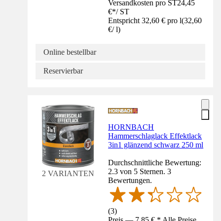
Versandkosten pro ST
24,45
€
*
/
ST
Entspricht 32,60 € pro l
(
32,60
€
/
l
)
Online bestellbar
Reservierbar
HORNBACH
Hammerschlaglack Effektlack
3in1 glänzend schwarz 250 ml
Durchschnittliche Bewertung:
2.3 von 5 Sternen. 3
2 VARIANTEN
Bewertungen.
(
3
)
Preis — 7,85 € * Alle Preise