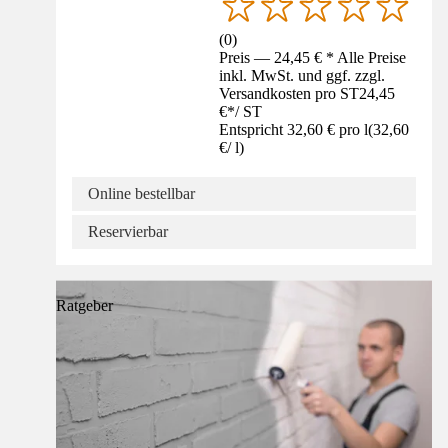
(
0
)
Preis — 24,45 € * Alle Preise
inkl. MwSt. und ggf. zzgl.
Versandkosten pro ST
24,45
€
*
/
ST
Entspricht 32,60 € pro l
(
32,60
€
/
l
)
Online bestellbar
Reservierbar
Ratgeber