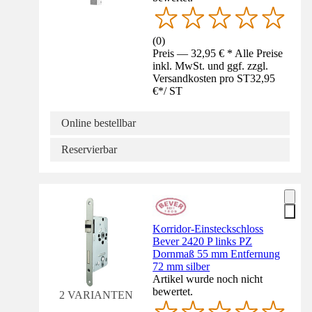
(
0
)
Preis — 32,95 € * Alle Preise
inkl. MwSt. und ggf. zzgl.
Versandkosten pro ST
32,95
€
*
/
ST
Online bestellbar
Reservierbar
Korridor-Einsteckschloss
Bever 2420 P links PZ
Dornmaß 55 mm Entfernung
72 mm silber
Artikel wurde noch nicht
bewertet.
2 VARIANTEN