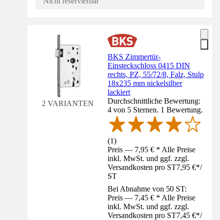
Nicht reservierbar
BKS Zimmertür-
Einsteckschloss 0415 DIN
rechts, PZ, 55/72/8, Falz, Stulp
18x235 mm nickelsilber
lackiert
Durchschnittliche Bewertung:
2 VARIANTEN
4 von 5 Sternen. 1 Bewertung.
(
1
)
Preis — 7,95 € * Alle Preise
inkl. MwSt. und ggf. zzgl.
Versandkosten pro ST
7,95 €
*
/
ST
Bei Abnahme von 50 ST:
Preis — 7,45 € * Alle Preise
inkl. MwSt. und ggf. zzgl.
Versandkosten pro ST
7,45 €
*
/