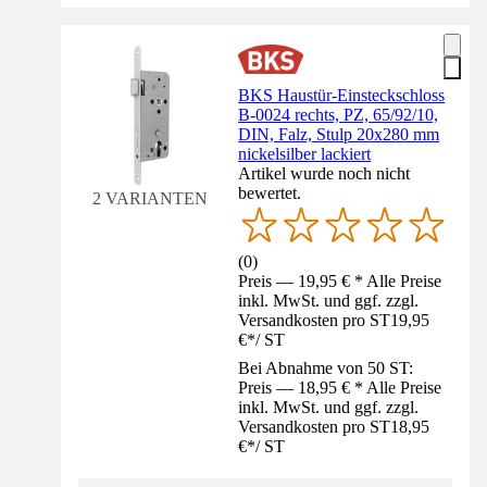
BKS Haustür-Einsteckschloss
B-0024 rechts, PZ, 65/92/10,
DIN, Falz, Stulp 20x280 mm
nickelsilber lackiert
Artikel wurde noch nicht
bewertet.
2 VARIANTEN
(
0
)
Preis — 19,95 € * Alle Preise
inkl. MwSt. und ggf. zzgl.
Versandkosten pro ST
19,95
€
*
/
ST
Bei Abnahme von 50 ST:
Preis — 18,95 € * Alle Preise
inkl. MwSt. und ggf. zzgl.
Versandkosten pro ST
18,95
€
*
/
ST