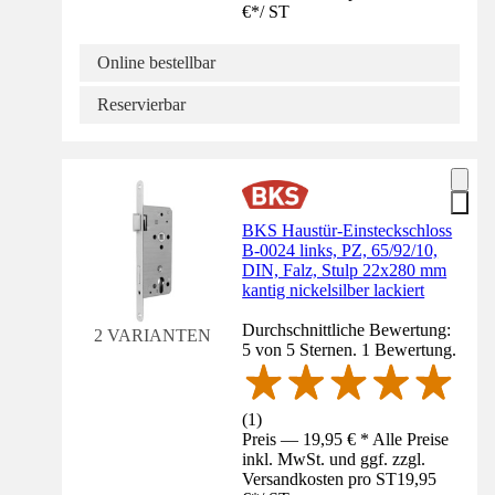
€
*
/
ST
Online bestellbar
Reservierbar
BKS Haustür-Einsteckschloss
B-0024 links, PZ, 65/92/10,
DIN, Falz, Stulp 22x280 mm
kantig nickelsilber lackiert
Durchschnittliche Bewertung:
2 VARIANTEN
5 von 5 Sternen. 1 Bewertung.
(
1
)
Preis — 19,95 € * Alle Preise
inkl. MwSt. und ggf. zzgl.
Versandkosten pro ST
19,95