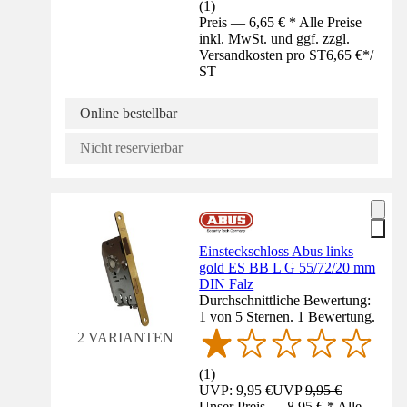
(
1
)
Preis — 6,65 € * Alle Preise
inkl. MwSt. und ggf. zzgl.
Versandkosten pro ST
6,65 €
*
/
ST
Online bestellbar
Nicht reservierbar
Einsteckschloss Abus links
gold ES BB L G 55/72/20 mm
DIN Falz
Durchschnittliche Bewertung:
1 von 5 Sternen. 1 Bewertung.
2 VARIANTEN
(
1
)
UVP: 9,95 €
UVP
9,95 €
Unser Preis — 8,95 € * Alle