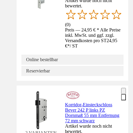
Artikel wurde noch nicht
bewertet.
(
0
)
Preis — 24,95 € * Alle Preise
inkl. MwSt. und ggf. zzgl.
Versandkosten pro ST
24,95
€
*
/
ST
Online bestellbar
Reservierbar
Korridor-Einsteckschloss
Bever 242 P links PZ
Dornmaß 55 mm Entfernung
72 mm schwarz
Artikel wurde noch nicht
bewertet.
2 VARIANTEN