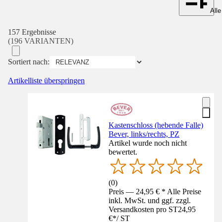
Alle
157 Ergebnisse
(196 VARIANTEN)
Sortiert nach:
Artikelliste überspringen
Kastenschloss (hebende Falle)
Bever, links/rechts, PZ
Artikel wurde noch nicht
bewertet.
(
0
)
Preis — 24,95 € * Alle Preise
inkl. MwSt. und ggf. zzgl.
Versandkosten pro ST
24,95
€
*
/
ST