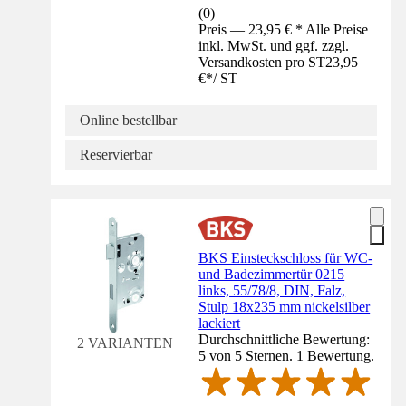
(
0
)
Preis — 23,95 € * Alle Preise
inkl. MwSt. und ggf. zzgl.
Versandkosten pro ST
23,95
€
*
/
ST
Online bestellbar
Reservierbar
BKS Einsteckschloss für WC-
und Badezimmertür 0215
links, 55/78/8, DIN, Falz,
Stulp 18x235 mm nickelsilber
lackiert
Durchschnittliche Bewertung:
2 VARIANTEN
5 von 5 Sternen. 1 Bewertung.