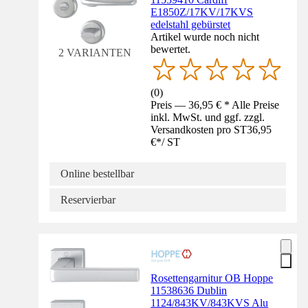
E1850Z/17KV/17KVS
edelstahl gebürstet
Artikel wurde noch nicht
bewertet.
2 VARIANTEN
(
0
)
Preis — 36,95 € * Alle Preise
inkl. MwSt. und ggf. zzgl.
Versandkosten pro ST
36,95
€
*
/
ST
Online bestellbar
Reservierbar
Rosettengarnitur OB Hoppe
11538636 Dublin
1124/843KV/843KVS Alu