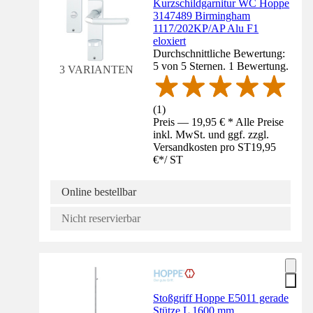
Kurzschildgarnitur WC Hoppe
3147489 Birmingham
1117/202KP/AP Alu F1
eloxiert
Durchschnittliche Bewertung:
5 von 5 Sternen. 1 Bewertung.
3 VARIANTEN
(
1
)
Preis — 19,95 € * Alle Preise
inkl. MwSt. und ggf. zzgl.
Versandkosten pro ST
19,95
€
*
/
ST
Online bestellbar
Nicht reservierbar
Stoßgriff Hoppe E5011 gerade
Stütze L 1600 mm