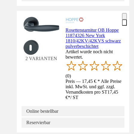
Rosettengarnitur OB Hoppe
11874326 New York
1810/42KV/42KVS schwarz
pulverbeschichtet
Artikel wurde noch nicht
bewertet.
2 VARIANTEN
(
0
)
Preis — 17,45 € * Alle Preise
inkl. MwSt. und ggf. zzgl.
Versandkosten pro ST
17,45
€
*
/
ST
Online bestellbar
Reservierbar