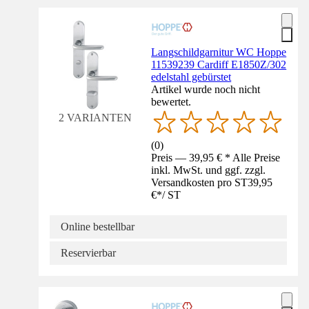
Langschildgarnitur WC Hoppe
11539239 Cardiff E1850Z/302
edelstahl gebürstet
Artikel wurde noch nicht
bewertet.
2 VARIANTEN
(
0
)
Preis — 39,95 € * Alle Preise
inkl. MwSt. und ggf. zzgl.
Versandkosten pro ST
39,95
€
*
/
ST
Online bestellbar
Reservierbar