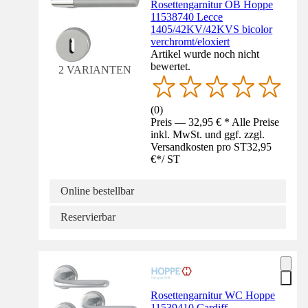
Rosettengarnitur OB Hoppe
11538740 Lecce
1405/42KV/42KVS bicolor
verchromt/eloxiert
Artikel wurde noch nicht
bewertet.
2 VARIANTEN
(
0
)
Preis — 32,95 € * Alle Preise
inkl. MwSt. und ggf. zzgl.
Versandkosten pro ST
32,95
€
*
/
ST
Online bestellbar
Reservierbar
Rosettengarnitur WC Hoppe
11539410 Cardiff