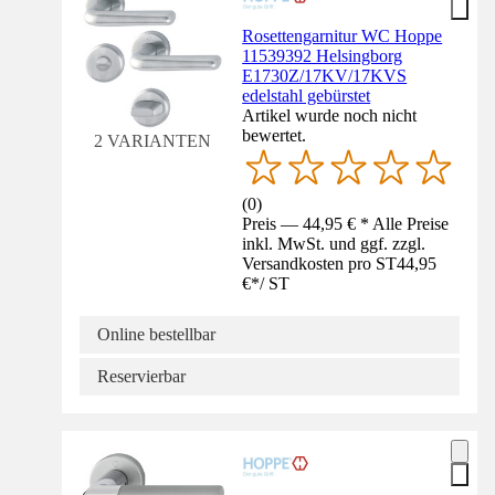
Rosettengarnitur WC Hoppe
11539392 Helsingborg
E1730Z/17KV/17KVS
edelstahl gebürstet
Artikel wurde noch nicht
bewertet.
2 VARIANTEN
(
0
)
Preis — 44,95 € * Alle Preise
inkl. MwSt. und ggf. zzgl.
Versandkosten pro ST
44,95
€
*
/
ST
Online bestellbar
Reservierbar