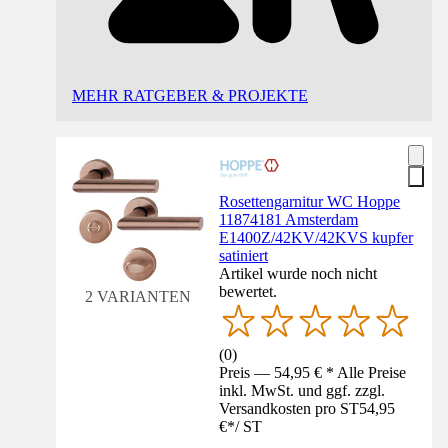
MEHR RATGEBER & PROJEKTE
Rosettengarnitur WC Hoppe
11874181 Amsterdam
E1400Z/42KV/42KVS kupfer
satiniert
Artikel wurde noch nicht
bewertet.
2 VARIANTEN
(
0
)
Preis — 54,95 € * Alle Preise
inkl. MwSt. und ggf. zzgl.
Versandkosten pro ST
54,95
€
*
/
ST