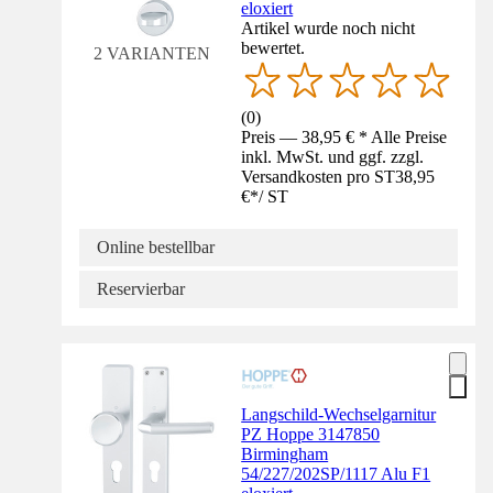
eloxiert
Artikel wurde noch nicht
bewertet.
2 VARIANTEN
(
0
)
Preis — 38,95 € * Alle Preise
inkl. MwSt. und ggf. zzgl.
Versandkosten pro ST
38,95
€
*
/
ST
Online bestellbar
Reservierbar
Langschild-Wechselgarnitur
PZ Hoppe 3147850
Birmingham
54/227/202SP/1117 Alu F1