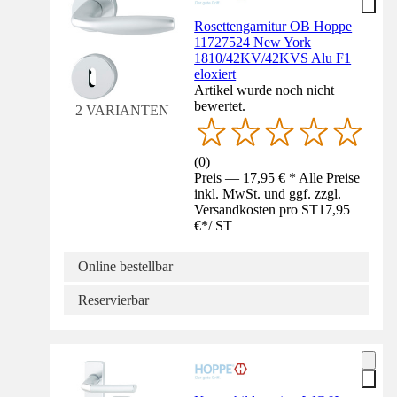
Rosettengarnitur OB Hoppe
11727524 New York
1810/42KV/42KVS Alu F1
eloxiert
Artikel wurde noch nicht
bewertet.
2 VARIANTEN
(
0
)
Preis — 17,95 € * Alle Preise
inkl. MwSt. und ggf. zzgl.
Versandkosten pro ST
17,95
€
*
/
ST
Online bestellbar
Reservierbar