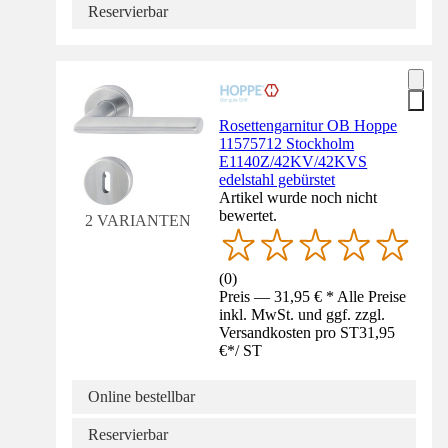
Reservierbar
Rosettengarnitur OB Hoppe
11575712 Stockholm
E1140Z/42KV/42KVS
edelstahl gebürstet
Artikel wurde noch nicht
bewertet.
2 VARIANTEN
(
0
)
Preis — 31,95 € * Alle Preise
inkl. MwSt. und ggf. zzgl.
Versandkosten pro ST
31,95
€
*
/
ST
Online bestellbar
Reservierbar