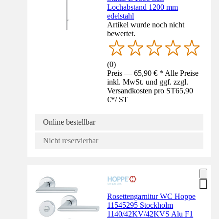
Lochabstand 1200 mm
edelstahl
Artikel wurde noch nicht
bewertet.
(
0
)
Preis — 65,90 € * Alle Preise
inkl. MwSt. und ggf. zzgl.
Versandkosten pro ST
65,90
€
*
/
ST
Online bestellbar
Nicht reservierbar
Rosettengarnitur WC Hoppe
11545295 Stockholm
1140/42KV/42KVS Alu F1