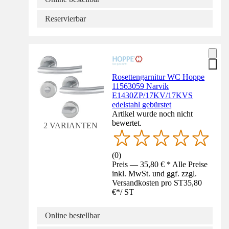
Reservierbar
Rosettengarnitur WC Hoppe
11563059 Narvik
E1430ZP/17KV/17KVS
edelstahl gebürstet
Artikel wurde noch nicht
bewertet.
2 VARIANTEN
(
0
)
Preis — 35,80 € * Alle Preise
inkl. MwSt. und ggf. zzgl.
Versandkosten pro ST
35,80
€
*
/
ST
Online bestellbar