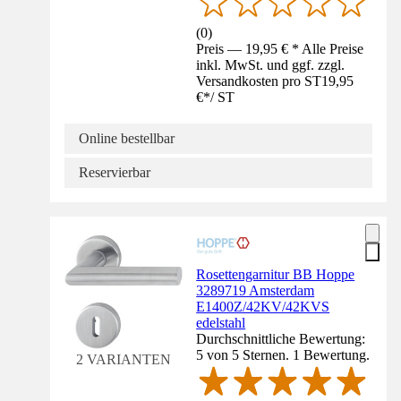
(
0
)
Preis — 19,95 € * Alle Preise
inkl. MwSt. und ggf. zzgl.
Versandkosten pro ST
19,95
€
*
/
ST
Online bestellbar
Reservierbar
Rosettengarnitur BB Hoppe
3289719 Amsterdam
E1400Z/42KV/42KVS
edelstahl
Durchschnittliche Bewertung:
5 von 5 Sternen. 1 Bewertung.
2 VARIANTEN