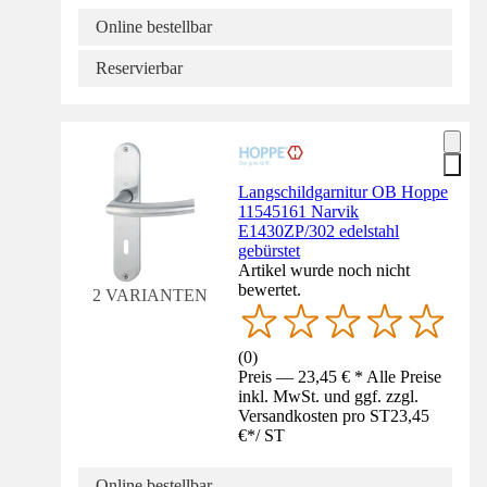
Online bestellbar
Reservierbar
Langschildgarnitur OB Hoppe
11545161 Narvik
E1430ZP/302 edelstahl
gebürstet
Artikel wurde noch nicht
bewertet.
2 VARIANTEN
(
0
)
Preis — 23,45 € * Alle Preise
inkl. MwSt. und ggf. zzgl.
Versandkosten pro ST
23,45
€
*
/
ST
Online bestellbar