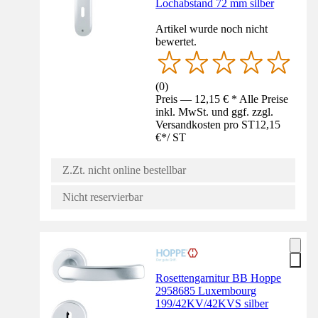
Lochabstand 72 mm silber
Artikel wurde noch nicht
bewertet.
(
0
)
Preis — 12,15 € * Alle Preise
inkl. MwSt. und ggf. zzgl.
Versandkosten pro ST
12,15
€
*
/
ST
Z.Zt. nicht online bestellbar
Nicht reservierbar
Rosettengarnitur BB Hoppe
2958685 Luxembourg
199/42KV/42KVS silber