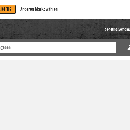
RICHTIG
Anderen Markt wählen
Sendungsverfolg