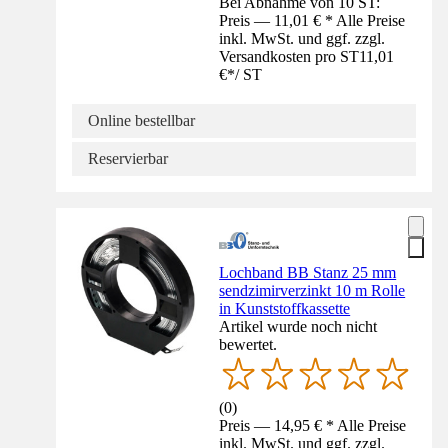
Bei Abnahme von 10 ST:
Preis — 11,01 € * Alle Preise
inkl. MwSt. und ggf. zzgl.
Versandkosten pro ST
11,01
€
*
/
ST
Online bestellbar
Reservierbar
Lochband BB Stanz 25 mm
sendzimirverzinkt 10 m Rolle
in Kunststoffkassette
Artikel wurde noch nicht
bewertet.
(
0
)
Preis — 14,95 € * Alle Preise
inkl. MwSt. und ggf. zzgl.