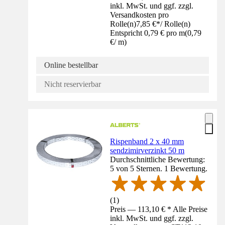
inkl. MwSt. und ggf. zzgl.
Versandkosten pro
Rolle(n)
7,85 €
*
/
Rolle(n)
Entspricht 0,79 € pro m
(
0,79
€
/
m
)
Online bestellbar
Nicht reservierbar
Rispenband 2 x 40 mm
sendzimirverzinkt 50 m
Durchschnittliche Bewertung:
5 von 5 Sternen. 1 Bewertung.
(
1
)
Preis — 113,10 € * Alle Preise
inkl. MwSt. und ggf. zzgl.