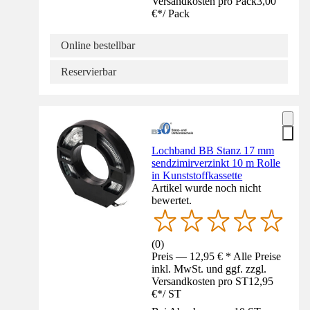
Versandkosten pro Pack
3,00
€
*
/
Pack
Online bestellbar
Reservierbar
Lochband BB Stanz 17 mm
sendzimirverzinkt 10 m Rolle
in Kunststoffkassette
Artikel wurde noch nicht
bewertet.
(
0
)
Preis — 12,95 € * Alle Preise
inkl. MwSt. und ggf. zzgl.
Versandkosten pro ST
12,95
€
*
/
ST