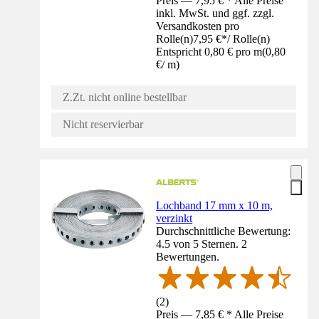
Preis — 7,95 € * Alle Preise
inkl. MwSt. und ggf. zzgl.
Versandkosten pro
Rolle(n)
7,95 €
*
/
Rolle(n)
Entspricht 0,80 € pro m
(
0,80
€
/
m
)
Z.Zt. nicht online bestellbar
Nicht reservierbar
Lochband 17 mm x 10 m,
verzinkt
Durchschnittliche Bewertung:
4.5 von 5 Sternen. 2
Bewertungen.
(
2
)
Preis — 7,85 € * Alle Preise