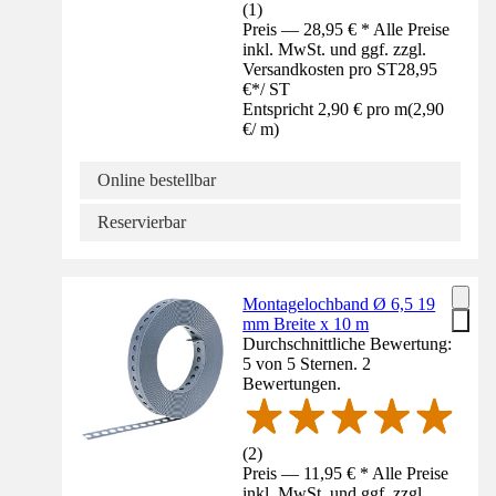
(
1
)
Preis — 28,95 € * Alle Preise
inkl. MwSt. und ggf. zzgl.
Versandkosten pro ST
28,95
€
*
/
ST
Entspricht 2,90 € pro m
(
2,90
€
/
m
)
Online bestellbar
Reservierbar
Montagelochband Ø 6,5 19
mm Breite x 10 m
Durchschnittliche Bewertung:
5 von 5 Sternen. 2
Bewertungen.
(
2
)
Preis — 11,95 € * Alle Preise
inkl. MwSt. und ggf. zzgl.