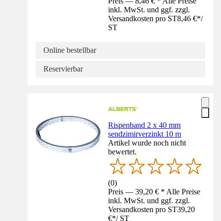
Preis — 8,46 € * Alle Preise
inkl. MwSt. und ggf. zzgl.
Versandkosten pro ST
8,46 €
*
/
ST
Online bestellbar
Reservierbar
Rispenband 2 x 40 mm
sendzimirverzinkt 10 m
Artikel wurde noch nicht
bewertet.
(
0
)
Preis — 39,20 € * Alle Preise
inkl. MwSt. und ggf. zzgl.
Versandkosten pro ST
39,20
€
*
/
ST