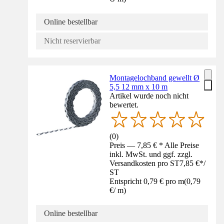
Online bestellbar
Nicht reservierbar
Montagelochband gewellt Ø
5,5 12 mm x 10 m
Artikel wurde noch nicht
bewertet.
(
0
)
Preis — 7,85 € * Alle Preise
inkl. MwSt. und ggf. zzgl.
Versandkosten pro ST
7,85 €
*
/
ST
Entspricht 0,79 € pro m
(
0,79
€
/
m
)
Online bestellbar