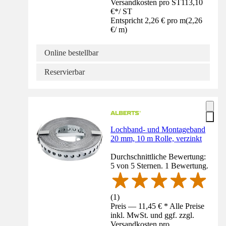
Versandkosten pro ST
113,10
€
*
/
ST
Entspricht 2,26 € pro m
(
2,26
€
/
m
)
Online bestellbar
Reservierbar
Lochband- und Montageband
20 mm, 10 m Rolle, verzinkt
Durchschnittliche Bewertung:
5 von 5 Sternen. 1 Bewertung.
(
1
)
Preis — 11,45 € * Alle Preise
inkl. MwSt. und ggf. zzgl.
Versandkosten pro