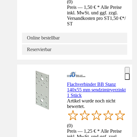
(
0
)
Preis — 1,50 € * Alle Preise
inkl. MwSt. und ggf. zzgl.
Versandkosten pro ST
1,50 €
*
/
ST
Online bestellbar
Reservierbar
Flachverbinder BB Stanz
140x55 mm sendzimirverzinkt
1 Stück
Artikel wurde noch nicht
bewertet.
(
0
)
Preis — 1,25 € * Alle Preise
inkl. MwSt. und ggf. zzgl.