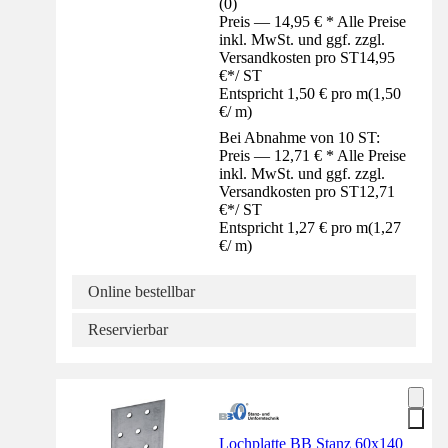
(
0
)
Preis — 14,95 € * Alle Preise
inkl. MwSt. und ggf. zzgl.
Versandkosten pro ST
14,95
€
*
/
ST
Entspricht 1,50 € pro m
(
1,50
€
/
m
)
Bei Abnahme von 10 ST:
Preis — 12,71 € * Alle Preise
inkl. MwSt. und ggf. zzgl.
Versandkosten pro ST
12,71
€
*
/
ST
Entspricht 1,27 € pro m
(
1,27
€
/
m
)
Online bestellbar
Reservierbar
Lochplatte BB Stanz 60x140