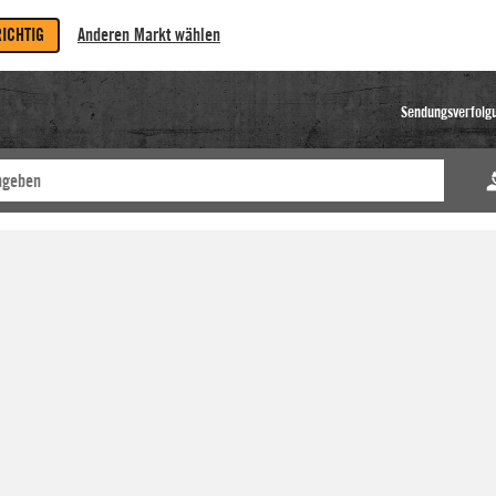
RICHTIG
Anderen Markt wählen
Sendungsverfolg