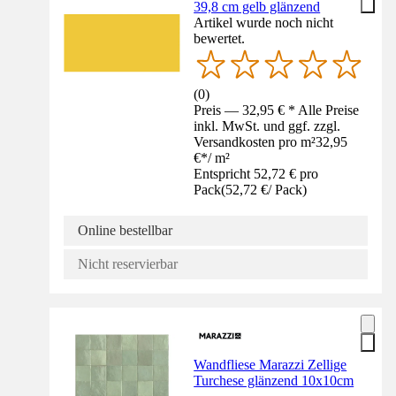
39,8 cm gelb glänzend
Artikel wurde noch nicht
bewertet.
(
0
)
Preis — 32,95 € * Alle Preise
inkl. MwSt. und ggf. zzgl.
Versandkosten pro m²
32,95
€
*
/
m²
Entspricht 52,72 € pro
Pack
(
52,72 €
/
Pack
)
Online bestellbar
Nicht reservierbar
Wandfliese Marazzi Zellige
Turchese glänzend 10x10cm