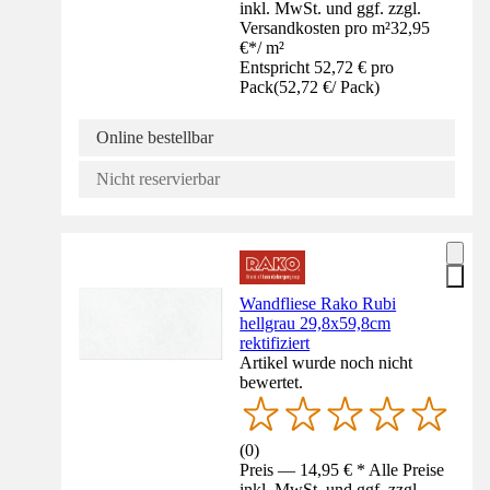
inkl. MwSt. und ggf. zzgl.
Versandkosten pro m²
32,95
€
*
/
m²
Entspricht 52,72 € pro
Pack
(
52,72 €
/
Pack
)
Online bestellbar
Nicht reservierbar
Wandfliese Rako Rubi
hellgrau 29,8x59,8cm
rektifiziert
Artikel wurde noch nicht
bewertet.
(
0
)
Preis — 14,95 € * Alle Preise
inkl. MwSt. und ggf. zzgl.