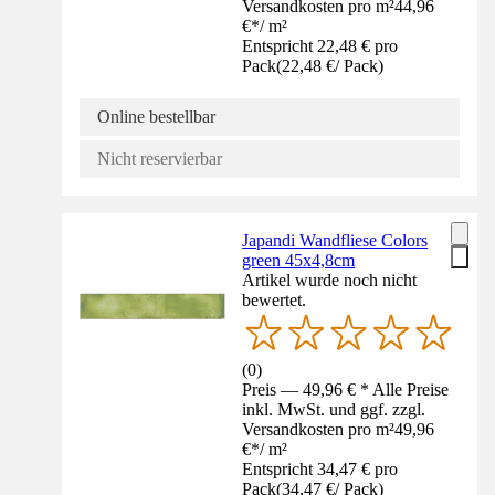
Versandkosten pro m²
44,96
€
*
/
m²
Entspricht 22,48 € pro
Pack
(
22,48 €
/
Pack
)
Online bestellbar
Nicht reservierbar
Japandi Wandfliese Colors
green 45x4,8cm
Artikel wurde noch nicht
bewertet.
(
0
)
Preis — 49,96 € * Alle Preise
inkl. MwSt. und ggf. zzgl.
Versandkosten pro m²
49,96
€
*
/
m²
Entspricht 34,47 € pro
Pack
(
34,47 €
/
Pack
)