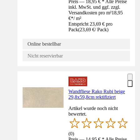
Preis — 18,95 € * Alle Preise
inkl. MwSt. und ggf. zzgl.
Versandkosten pro m²
18,95
€
*
/
m²
Entspricht 23,69 € pro
Pack
(
23,69 €
/
Pack
)
Online bestellbar
Nicht reservierbar
Wandfliese Rako Rubi beige
29,8x59,8cm rektifiziert
Artikel wurde noch nicht
bewertet.
(
0
)
Preis — 14,95 € * Alle Preise