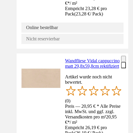
€
*
/
m²
Entspricht 23,28 € pro
Pack
(
23,28 €
/
Pack
)
Online bestellbar
Nicht reservierbar
Wandfliese Vidal cappuccino
matt 29,8x59,8cm rektifiziert
Artikel wurde noch nicht
bewertet.
(
0
)
Preis — 20,95 € * Alle Preise
inkl. MwSt. und ggf. zzgl.
Versandkosten pro m²
20,95
€
*
/
m²
Entspricht 26,19 € pro
Pack
(
26,19 €
/
Pack
)