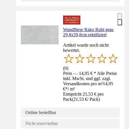
Wandfliese Rako Rubi grau
29,8x59,8cm rektifiziert
Artikel wurde noch nicht
bewertet.
(
0
)
Preis — 14,95 € * Alle Preise
inkl. MwSt. und ggf. zzgl.
Versandkosten pro m²
14,95
€
*
/
m²
Entspricht 21,53 € pro
Pack
(
21,53 €
/
Pack
)
Online bestellbar
Nicht reservierbar