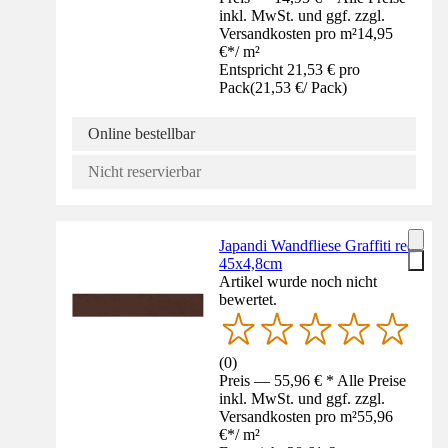
inkl. MwSt. und ggf. zzgl.
Versandkosten pro m²
14,95
€
*
/
m²
Entspricht 21,53 € pro
Pack
(
21,53 €
/
Pack
)
Online bestellbar
Nicht reservierbar
Japandi Wandfliese Graffiti red
45x4,8cm
Artikel wurde noch nicht
bewertet.
(
0
)
Preis — 55,96 € * Alle Preise
inkl. MwSt. und ggf. zzgl.
Versandkosten pro m²
55,96
€
*
/
m²