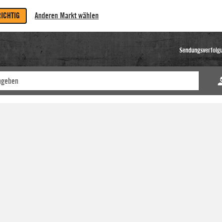
RICHTIG
Anderen Markt wählen
Sendungsverfolg