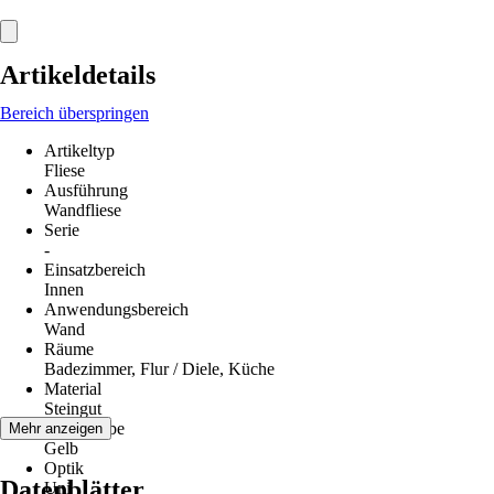
Artikeldetails
Bereich überspringen
Artikeltyp
Fliese
Ausführung
Wandfliese
Serie
-
Einsatzbereich
Innen
Anwendungsbereich
Wand
Räume
Badezimmer, Flur / Diele, Küche
Material
Steingut
Grundfarbe
Mehr anzeigen
Gelb
Optik
Datenblätter
Uni