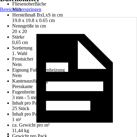
Fliesenoberfläche
Bereich überspringen
Matt
Herstellmaß BxLxS in cm
19.8 x 19.8 x 0.65 cm
Nenngröße in cm
20 x 20
Stärke
0,65 cm
Sortierung
1. Wahl
Frostsicher
Nein
Eignung Fußbodenheizung
Nein
Kantenausführung
Presskante
Fugenbreite
3 mm - 5 mm
Inhalt pro Pack
25 Stück
Inhalt pro Pack für
1 m²
ca. Gewicht pro m²
11,44 kg
Gewicht pro Pack