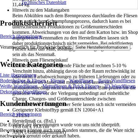
Technisches Datenblatt
11,44 kg
Hinweis zu den Maßangaben
Beim Abkühlen nach dem Brennprozess durchlaufen die Fliesen
einen natürlichen Schrumpfungsprozess, dadurch kann es bei
Produktsicherheit
unterschiedlichen Produktionen zu Größenunterschieden
kommen. Abweichungen von den auf dem Karton bzw. im Shop
Bereich überspringen
angegebenen Nennmaßen zu den Herstellmaßen lassen sich
daher produktionstechnisch nicht vermeiden. Bei rektifizierten
Verantwortlich für Produktsicherheit:
.
Siehe Herstellerinformationen
Fliesen kann das Maß, abhängig vom Ausgangsmaß, kleiner
sein als das Nennmaß.
Hinweis zum Flieseneinkauf
Weitere Kategorien
Ermitteln Sie die zu belegende Fläche und rechnen 5-10 %
Verschnitt hinzu, abhängig davon ob der Raum rechtwinklig ist
Liste überspringen
oder nicht. Farbabweichungen zu früheren Lieferungen oder zu
Bodenbeläge & Fliesen
Fliesen
Wandfliesen
Bunte Wandfliesen
den Mustern im Markt sind möglich und lassen sich
Weiße Wandfliesen
Metrofliesen & Brick Fliesen
3D-Wandfliesen
produktionsbedingt nicht immer vermeiden. Bitte prüfen Sie die
Dekorative Wandfliesen
gelieferte Ware vor der Verlegung unbedingt auf einheitliche
Charge. Chargen- und Größenunterschiede zwischen
Kundenbewertungen
verschiedenen Formaten einer Serie lassen sich nicht vermeiden
Geeigneter Klebstofftyp gemäß EN 12004+A1
Bereich überspringen
C2TES1
Herstellmaß ca. (BxL)
Die Echtheit der Bewertungen wurde von uns nicht überprüft.
19.8 cm x 19.8 cm
Bewertungen können auch von Kunden stammen, die die Ware nicht
AKN (Artikelkurznummer)
nachweislich genutzt oder gekauft haben.
KCZT