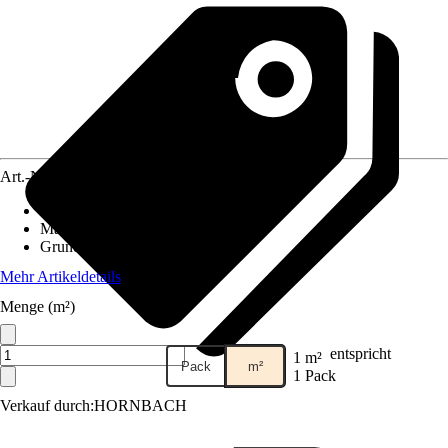
Art.-Nr.
12458589
Fliesenoberfläche
:
Matt
Material
:
Steingut
Grundfarbe
:
Gelb
Mehr Artikeldetails
Menge (m²)
entspricht
1 m²
Pack
m²
1 Pack
Verkauf durch:
HORNBACH