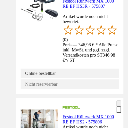
Festool Rührwerk MX 1000
RE EF HS3R - 575807
Artikel wurde noch nicht
bewertet.
(
0
)
Preis — 346,98 € * Alle Preise
inkl. MwSt. und ggf. zzgl.
Versandkosten pro ST
346,98
€
*
/
ST
Online bestellbar
Nicht reservierbar
Festool Rührwerk MX 1000
RE EF HS2 - 575806
Artikel wurde noch nicht