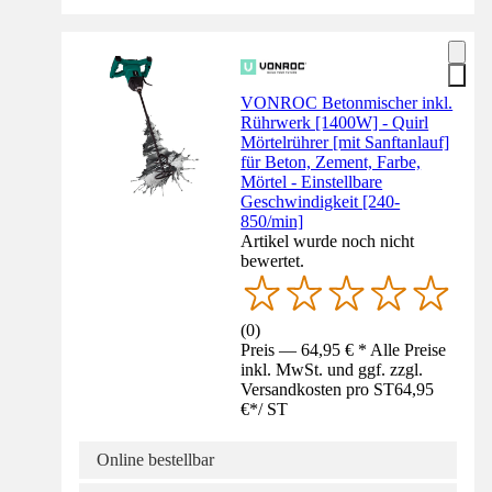
VONROC Betonmischer inkl.
Rührwerk [1400W] - Quirl
Mörtelrührer [mit Sanftanlauf]
für Beton, Zement, Farbe,
Mörtel - Einstellbare
Geschwindigkeit [240-
850/min]
Artikel wurde noch nicht
bewertet.
(
0
)
Preis — 64,95 € * Alle Preise
inkl. MwSt. und ggf. zzgl.
Versandkosten pro ST
64,95
€
*
/
ST
Online bestellbar