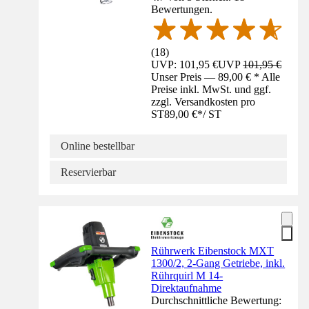
Bewertungen.
(
18
)
UVP: 101,95 €
UVP
101,95 €
Unser Preis — 89,00 € * Alle
Preise inkl. MwSt. und ggf.
zzgl. Versandkosten pro
ST
89,00 €
*
/
ST
Online bestellbar
Reservierbar
Rührwerk Eibenstock MXT
1300/2, 2-Gang Getriebe, inkl.
Rührquirl M 14-
Direktaufnahme
Durchschnittliche Bewertung: