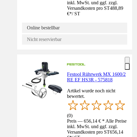
inkl. MwSt. und ggf. zzgl.
Versandkosten pro ST
488,89
€
*
/
ST
Online bestellbar
Nicht reservierbar
Festool Rührwerk MX 1600/2
RE EF HS3R - 575818
Artikel wurde noch nicht
bewertet.
(
0
)
Preis — 656,14 € * Alle Preise
inkl. MwSt. und ggf. zzgl.
Versandkosten pro ST
656,14