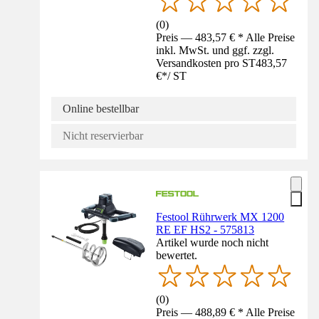
(
0
)
Preis — 483,57 € * Alle Preise
inkl. MwSt. und ggf. zzgl.
Versandkosten pro ST
483,57
€
*
/
ST
Online bestellbar
Nicht reservierbar
Festool Rührwerk MX 1200
RE EF HS2 - 575813
Artikel wurde noch nicht
bewertet.
(
0
)
Preis — 488,89 € * Alle Preise