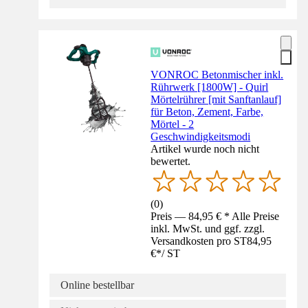
VONROC Betonmischer inkl.
Rührwerk [1800W] - Quirl
Mörtelrührer [mit Sanftanlauf]
für Beton, Zement, Farbe,
Mörtel - 2
Geschwindigkeitsmodi
Artikel wurde noch nicht
bewertet.
(
0
)
Preis — 84,95 € * Alle Preise
inkl. MwSt. und ggf. zzgl.
Versandkosten pro ST
84,95
€
*
/
ST
Online bestellbar