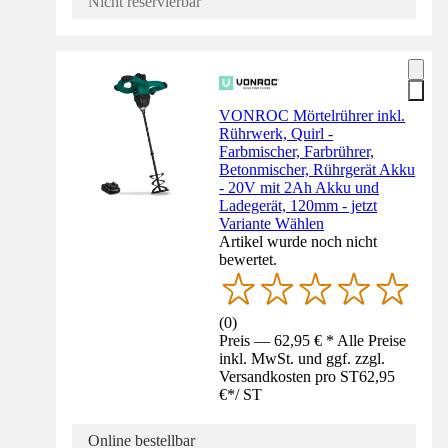
Nicht reservierbar
VONROC Mörtelrührer inkl.
Rührwerk, Quirl -
Farbmischer, Farbrührer,
Betonmischer, Rührgerät Akku
- 20V mit 2Ah Akku und
Ladegerät, 120mm - jetzt
Variante Wählen
Artikel wurde noch nicht
bewertet.
(
0
)
Preis — 62,95 € * Alle Preise
inkl. MwSt. und ggf. zzgl.
Versandkosten pro ST
62,95
€
*
/
ST
Online bestellbar