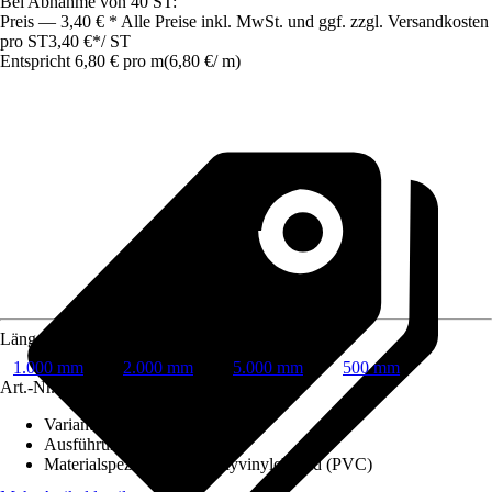
Bei Abnahme von 40 ST:
Preis — 3,40 € * Alle Preise inkl. MwSt. und ggf. zzgl. Versandkosten
pro ST
3,40 €
*
/
ST
Entspricht 6,80 € pro m
(
6,80 €
/
m
)
Länge
1.000 mm
2.000 mm
5.000 mm
500 mm
Art.-Nr.
267481
Variante
:
KG
Ausführung
:
Abflussrohr
Materialspezifizierung
:
Polyvinylchlorid (PVC)