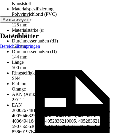
Kunststoff
Materialspezifizierung
Polyvinylchlorid (PVC)
Nennweite
Mehr anzeigen
125 mm
Materialstärke (s)
Datenblätter
3,2 mm
Durchmesser außen (d1)
Bereich überspringen
125 mm
Durchmesser außen (D)
144 mm
Länge
500 mm
Ringsteifigkeit
SN4
Farbton
Orange
AKN (Artikelkurznummer)
2ECT
EAN
2000267481008, 4002644095134, 4002644806525,
4005046825026, 4022804010029, 4025075204203,
4036494164559, 4052836210005, 4052836210012,
5907565630305, 8028025007141, 8028025008018,
8586019764055, 8590830258303, 8594169670065,