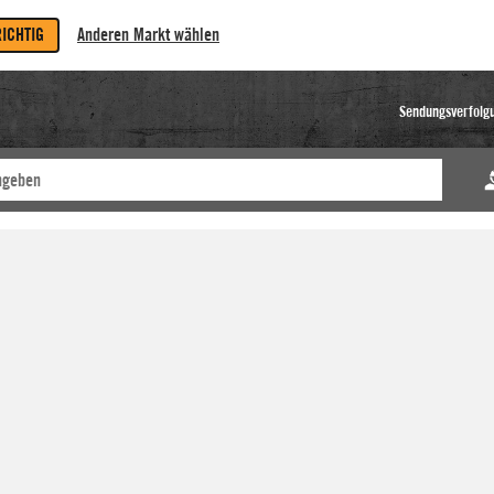
RICHTIG
Anderen Markt wählen
Sendungsverfolg