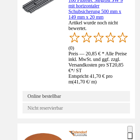
100 Fibretec Stegrost SW 9
mit horizontaler
Schubsicherung 500 mm x
149 mm x 20 mm
Artikel wurde noch nicht
bewertet.
(
0
)
Preis — 20,85 € * Alle Preise
inkl. MwSt. und ggf. zzgl.
Versandkosten pro ST
20,85
€
*
/
ST
Entspricht 41,70 € pro
m
(
41,70 €
/
m
)
Online bestellbar
Nicht reservierbar