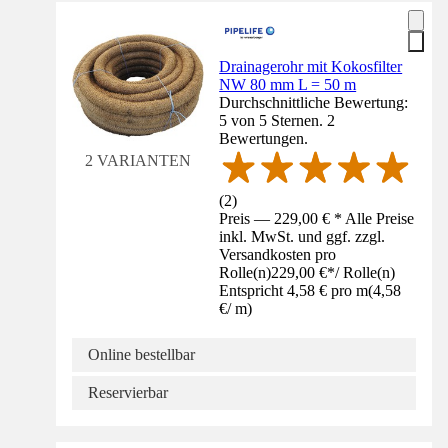
Drainagerohr mit Kokosfilter
NW 80 mm L = 50 m
Durchschnittliche Bewertung:
5 von 5 Sternen. 2
Bewertungen.
2 VARIANTEN
(
2
)
Preis — 229,00 € * Alle Preise
inkl. MwSt. und ggf. zzgl.
Versandkosten pro
Rolle(n)
229,00 €
*
/
Rolle(n)
Entspricht 4,58 € pro m
(
4,58
€
/
m
)
Online bestellbar
Reservierbar