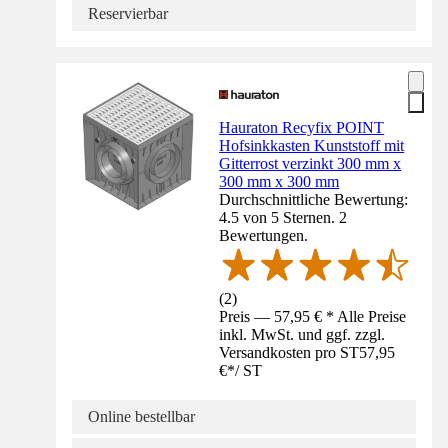
Reservierbar
Hauraton Recyfix POINT
Hofsinkkasten Kunststoff mit
Gitterrost verzinkt 300 mm x
300 mm x 300 mm
Durchschnittliche Bewertung:
4.5 von 5 Sternen. 2
Bewertungen.
(
2
)
Preis — 57,95 € * Alle Preise
inkl. MwSt. und ggf. zzgl.
Versandkosten pro ST
57,95
€
*
/
ST
Online bestellbar