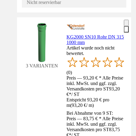
Nicht reservierbar
KG2000 SN10 Rohr DN 315
1000 mm
Artikel wurde noch nicht
bewertet.
3 VARIANTEN
(
0
)
Preis — 93,20 € * Alle Preise
inkl. MwSt. und ggf. zzgl.
Versandkosten pro ST
93,20
€
*
/
ST
Entspricht 93,20 € pro
m
(
93,20 €
/
m
)
Bei Abnahme von 9 ST:
Preis — 83,75 € * Alle Preise
inkl. MwSt. und ggf. zzgl.
Versandkosten pro ST
83,75
€
*
/
ST