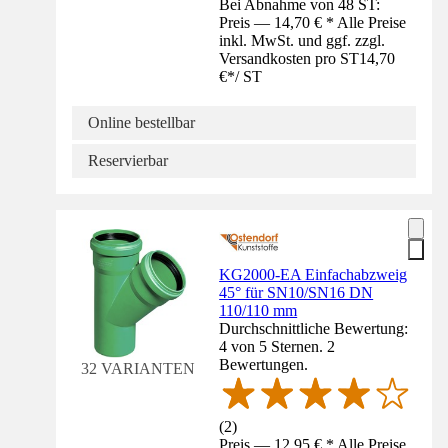
Bei Abnahme von 48 ST:
Preis — 14,70 € * Alle Preise
inkl. MwSt. und ggf. zzgl.
Versandkosten pro ST
14,70
€
*
/
ST
Online bestellbar
Reservierbar
KG2000-EA Einfachabzweig
45° für SN10/SN16 DN
110/110 mm
Durchschnittliche Bewertung:
4 von 5 Sternen. 2
Bewertungen.
32 VARIANTEN
(
2
)
Preis — 12,95 € * Alle Preise