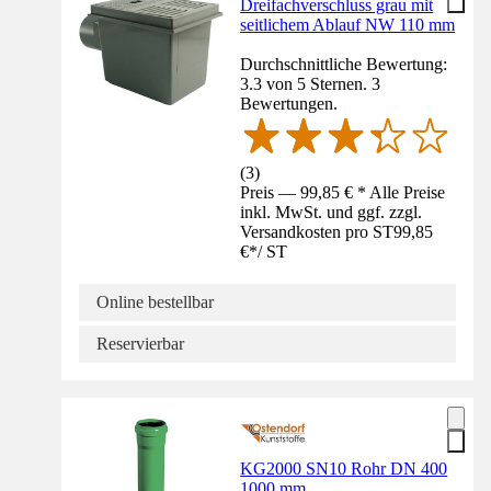
Dreifachverschluss grau mit
seitlichem Ablauf NW 110 mm
Durchschnittliche Bewertung:
3.3 von 5 Sternen. 3
Bewertungen.
(
3
)
Preis — 99,85 € * Alle Preise
inkl. MwSt. und ggf. zzgl.
Versandkosten pro ST
99,85
€
*
/
ST
Online bestellbar
Reservierbar
KG2000 SN10 Rohr DN 400
1000 mm