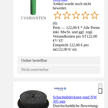
Artikel wurde noch nicht
bewertet.
3 VARIANTEN
(
0
)
Preis — 122,00 € * Alle Preise
inkl. MwSt. und ggf. zzgl.
Versandkosten pro ST
122,00
€
*
/
ST
Entspricht 122,00 € pro
m
(
122,00 €
/
m
)
Online bestellbar
Nicht reservierbar
Schachtabdeckung rund NW
305 mm
Durchschnittliche Bewertung: