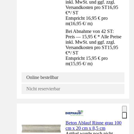
inkl. MwSt. und ggf. zzgl.
Versandkosten pro ST
16,95
€
*
/
ST
Entspricht 16,95 € pro
m
(
16,95 €
/
m
)
Bei Abnahme von 42 ST:
Preis — 15,95 € * Alle Preise
inkl. MwSt. und ggf. zzgl.
Versandkosten pro ST
15,95
€
*
/
ST
Entspricht 15,95 € pro
m
(
15,95 €
/
m
)
Online bestellbar
Nicht reservierbar
Beton Ablauf Rinne grau 100
cm x 20 cm x 8,5 cm
Artikel wurde noch nicht