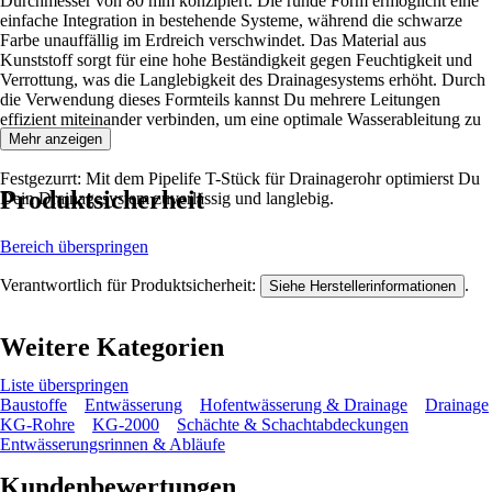
Durchmesser von 80 mm konzipiert. Die runde Form ermöglicht eine
einfache Integration in bestehende Systeme, während die schwarze
Farbe unauffällig im Erdreich verschwindet. Das Material aus
Kunststoff sorgt für eine hohe Beständigkeit gegen Feuchtigkeit und
Verrottung, was die Langlebigkeit des Drainagesystems erhöht. Durch
die Verwendung dieses Formteils kannst Du mehrere Leitungen
effizient miteinander verbinden, um eine optimale Wasserableitung zu
gewährleisten.
Mehr anzeigen
Festgezurrt: Mit dem Pipelife T-Stück für Drainagerohr optimierst Du
Produktsicherheit
Dein Drainagesystem zuverlässig und langlebig.
Bereich überspringen
Verantwortlich für Produktsicherheit:
.
Siehe Herstellerinformationen
Weitere Kategorien
Liste überspringen
Baustoffe
Entwässerung
Hofentwässerung & Drainage
Drainage
KG-Rohre
KG-2000
Schächte & Schachtabdeckungen
Entwässerungsrinnen & Abläufe
Kundenbewertungen