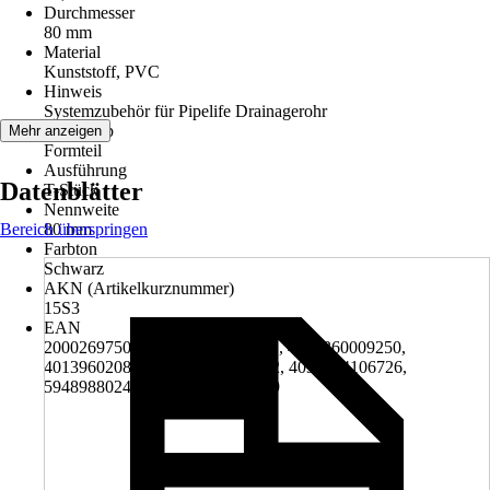
Durchmesser
80 mm
Material
Kunststoff, PVC
Hinweis
Systemzubehör für Pipelife Drainagerohr
Artikeltyp
Mehr anzeigen
Formteil
Ausführung
Datenblätter
T-Stück
Nennweite
Bereich überspringen
80 mm
Farbton
Schwarz
AKN (Artikelkurznummer)
15S3
EAN
2000269750003, 4005046831171, 4007360009250,
4013960208245, 4022462010942, 4036494106726,
5948988024708, 8712603127009