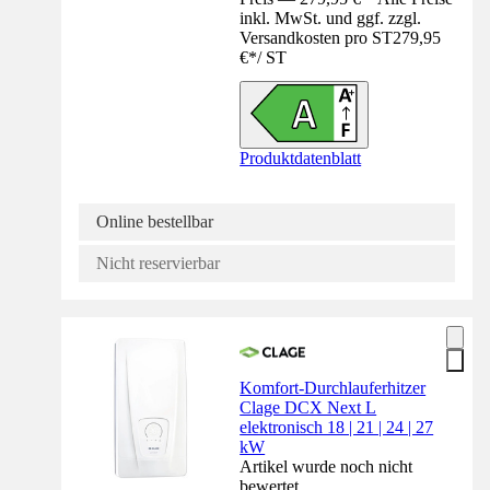
inkl. MwSt. und ggf. zzgl.
Versandkosten pro ST
279,95
€
*
/
ST
Produktdatenblatt
Online bestellbar
Nicht reservierbar
Komfort-Durchlauferhitzer
Clage DCX Next L
elektronisch 18 | 21 | 24 | 27
kW
Artikel wurde noch nicht
bewertet.