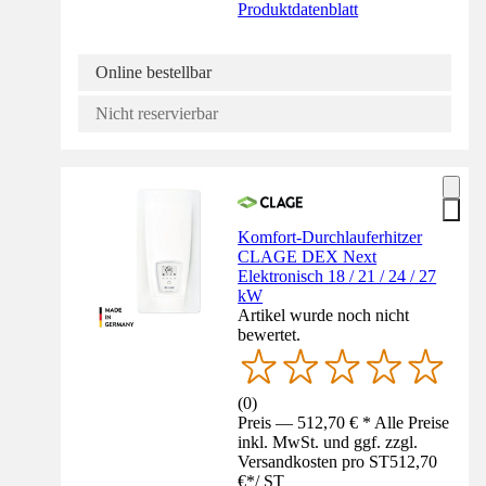
Produktdatenblatt
Online bestellbar
Nicht reservierbar
Komfort-Durchlauferhitzer
CLAGE DEX Next
Elektronisch 18 / 21 / 24 / 27
kW
Artikel wurde noch nicht
bewertet.
(
0
)
Preis — 512,70 € * Alle Preise
inkl. MwSt. und ggf. zzgl.
Versandkosten pro ST
512,70
€
*
/
ST