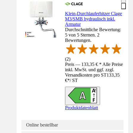
Klein-Durchlauferhitzer Clage
M3/SMB hydraulisch inkl.
Armatur
Durchschnittliche Bewertung:
5 von 5 Sternen. 2
Bewertungen.
(
2
)
Preis — 133,35 € * Alle Preise
inkl. MwSt. und ggf. zzgl.
Versandkosten pro ST
133,35
€
*
/
ST
Produktdatenblatt
Online bestellbar