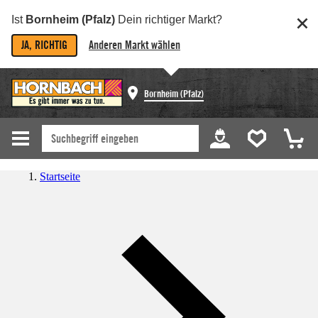
Ist
Bornheim (Pfalz)
Dein richtiger Markt?
JA, RICHTIG
Anderen Markt wählen
Bornheim (Pfalz)
Startseite