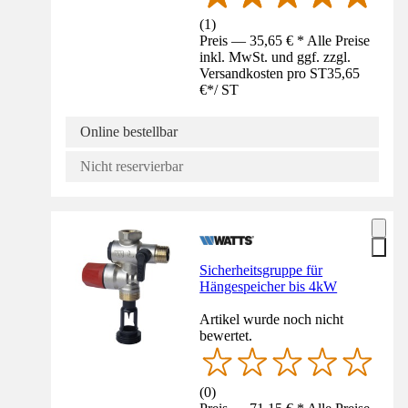
(
1
)
Preis — 35,65 € * Alle Preise
inkl. MwSt. und ggf. zzgl.
Versandkosten pro ST
35,65
€
*
/
ST
Online bestellbar
Nicht reservierbar
Sicherheitsgruppe für
Hängespeicher bis 4kW
Artikel wurde noch nicht
bewertet.
(
0
)