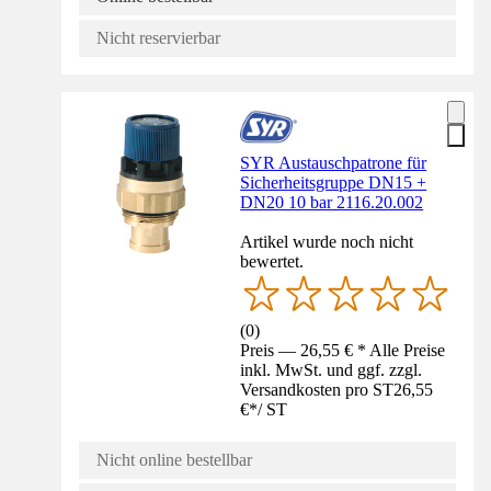
Nicht reservierbar
SYR Austauschpatrone für
Sicherheitsgruppe DN15 +
DN20 10 bar 2116.20.002
Artikel wurde noch nicht
bewertet.
(
0
)
Preis — 26,55 € * Alle Preise
inkl. MwSt. und ggf. zzgl.
Versandkosten pro ST
26,55
€
*
/
ST
Nicht online bestellbar