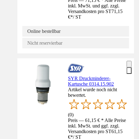
Preis — 71,15 € * Alle Preise
inkl. MwSt. und ggf. zzgl.
Versandkosten pro ST
71,15
€
*
/
ST
Online bestellbar
Nicht reservierbar
SYR Druckminderer-
Kartusche 0314.15.902
Artikel wurde noch nicht
bewertet.
(
0
)
Preis — 61,15 € * Alle Preise
inkl. MwSt. und ggf. zzgl.
Versandkosten pro ST
61,15
€
*
/
ST