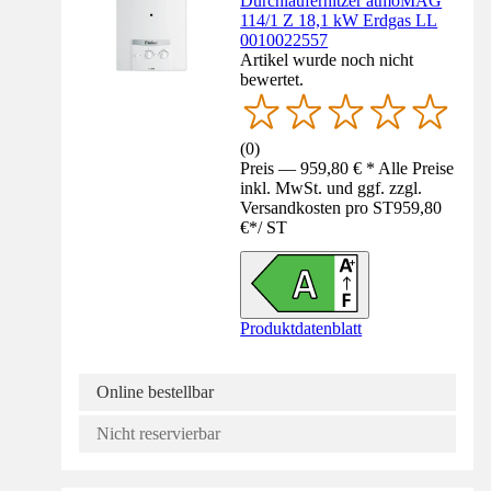
Durchlauferhitzer atmoMAG
114/1 Z 18,1 kW Erdgas LL
0010022557
Artikel wurde noch nicht
bewertet.
(
0
)
Preis — 959,80 € * Alle Preise
inkl. MwSt. und ggf. zzgl.
Versandkosten pro ST
959,80
€
*
/
ST
Produktdatenblatt
Online bestellbar
Nicht reservierbar