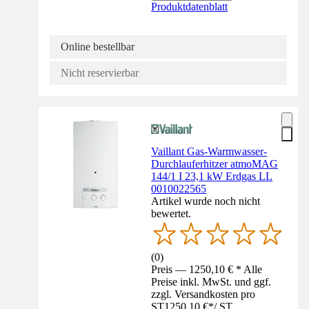
Produktdatenblatt
Online bestellbar
Nicht reservierbar
Vaillant Gas-Warmwasser-
Durchlauferhitzer atmoMAG
144/1 I 23,1 kW Erdgas LL
0010022565
Artikel wurde noch nicht
bewertet.
(
0
)
Preis — 1250,10 € * Alle
Preise inkl. MwSt. und ggf.
zzgl. Versandkosten pro
ST
1250,10 €
*
/
ST