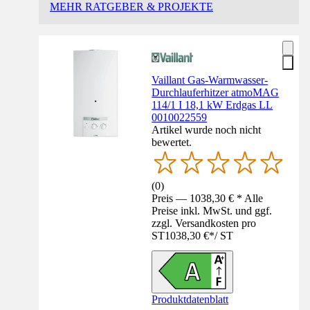
MEHR RATGEBER & PROJEKTE
Vaillant Gas-Warmwasser-
Durchlauferhitzer atmoMAG
114/1 I 18,1 kW Erdgas LL
0010022559
Artikel wurde noch nicht
bewertet.
(
0
)
Preis — 1038,30 € * Alle
Preise inkl. MwSt. und ggf.
zzgl. Versandkosten pro
ST
1038,30 €
*
/
ST
Produktdatenblatt