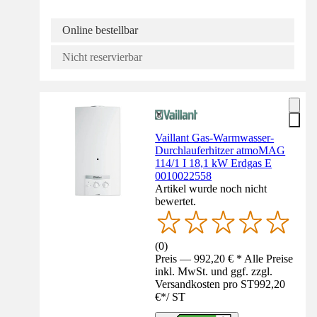
Online bestellbar
Nicht reservierbar
Vaillant Gas-Warmwasser-
Durchlauferhitzer atmoMAG
114/1 I 18,1 kW Erdgas E
0010022558
Artikel wurde noch nicht
bewertet.
(
0
)
Preis — 992,20 € * Alle Preise
inkl. MwSt. und ggf. zzgl.
Versandkosten pro ST
992,20
€
*
/
ST