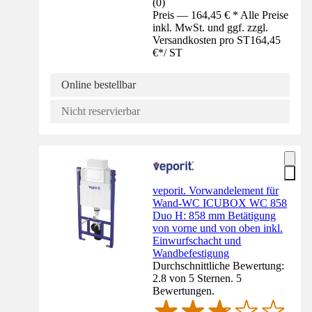
(
0
)
Preis — 164,45 € * Alle Preise
inkl. MwSt. und ggf. zzgl.
Versandkosten pro ST
164,45
€
*
/
ST
Online bestellbar
Nicht reservierbar
veporit. Vorwandelement für
Wand-WC ICUBOX WC 858
Duo H: 858 mm Betätigung
von vorne und von oben inkl.
Einwurfschacht und
Wandbefestigung
Durchschnittliche Bewertung:
2.8 von 5 Sternen. 5
Bewertungen.