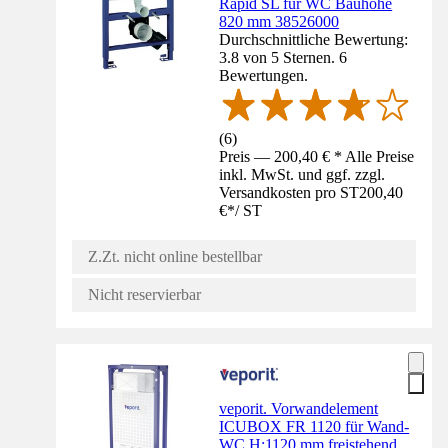
Rapid SL für WC Bauhöhe
820 mm 38526000
Durchschnittliche Bewertung:
3.8 von 5 Sternen. 6
Bewertungen.
(
6
)
Preis — 200,40 € * Alle Preise
inkl. MwSt. und ggf. zzgl.
Versandkosten pro ST
200,40
€
*
/
ST
Z.Zt. nicht online bestellbar
Nicht reservierbar
veporit. Vorwandelement
ICUBOX FR 1120 für Wand-
WC H:1120 mm freistehend