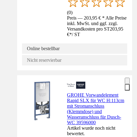
(
0
)
Preis — 203,95 € * Alle Preise
inkl. MwSt. und ggf. zzgl.
Versandkosten pro ST
203,95
€
*
/
ST
Online bestellbar
Nicht reservierbar
GROHE Vorwandelement
Rapid SLX für WC H:113cm
mit Stromanschluss
(Klemmdose) und
Wasseranschluss für Dusch-
WC 39596000
Artikel wurde noch nicht
bewertet.