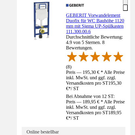
GEBERIT Vorwandelement
Duofix für WC Bauhöhe 1120
mm mit Sigma UP-Spülkasten
111.300.00.6
Durchschnittliche Bewertung:
4.9 von 5 Sternen. 8
Bewertungen.
(
8
)
Preis — 195,30 € * Alle Preise
inkl. MwSt. und ggf. zzgl.
Versandkosten pro ST
195,30
€
*
/
ST
Bei Abnahme von 12 ST:
Preis — 189,95 € * Alle Preise
inkl. MwSt. und ggf. zzgl.
Versandkosten pro ST
189,95
€
*
/
ST
Online bestellbar