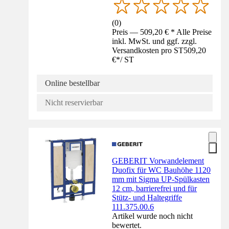
(
0
)
Preis — 509,20 € * Alle Preise
inkl. MwSt. und ggf. zzgl.
Versandkosten pro ST
509,20
€
*
/
ST
Online bestellbar
Nicht reservierbar
GEBERIT Vorwandelement
Duofix für WC Bauhöhe 1120
mm mit Sigma UP-Spülkasten
12 cm, barrierefrei und für
Stütz- und Haltegriffe
111.375.00.6
Artikel wurde noch nicht
bewertet.