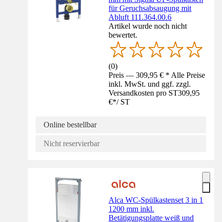
für Geruchsabsaugung mit
Abluft 111.364.00.6
Artikel wurde noch nicht
bewertet.
(
0
)
Preis — 309,95 € * Alle Preise
inkl. MwSt. und ggf. zzgl.
Versandkosten pro ST
309,95
€
*
/
ST
Online bestellbar
Nicht reservierbar
Alca WC-Spülkastenset 3 in 1
1200 mm inkl.
Betätigungsplatte weiß und