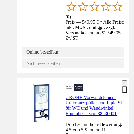
(
0
)
Preis — 549,95 € * Alle Preise
inkl. MwSt. und ggf. zzgl.
Versandkosten pro ST
549,95
€
*
/
ST
Online bestellbar
Nicht reservierbar
GROHE Vorwandelement
Unterputzspülkasten Rapid SL
für WC und Wandwinkel
Bauhöhe 113cm 38536001
Durchschnittliche Bewertung:
4.5 von 5 Sternen. 11