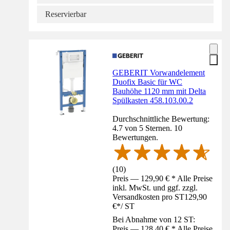
Reservierbar
GEBERIT Vorwandelement
Duofix Basic für WC
Bauhöhe 1120 mm mit Delta
Spülkasten 458.103.00.2
Durchschnittliche Bewertung:
4.7 von 5 Sternen. 10
Bewertungen.
(
10
)
Preis — 129,90 € * Alle Preise
inkl. MwSt. und ggf. zzgl.
Versandkosten pro ST
129,90
€
*
/
ST
Bei Abnahme von 12 ST:
Preis — 128,40 € * Alle Preise