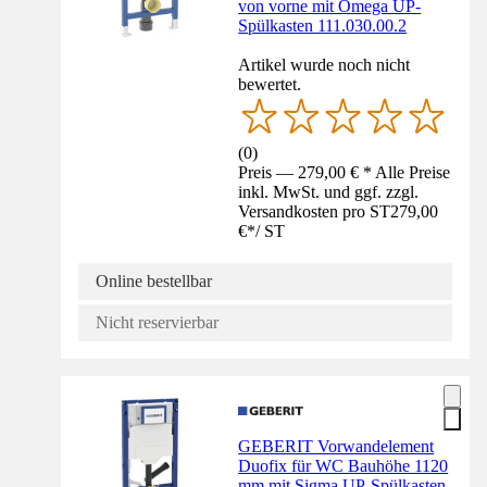
von vorne mit Omega UP-
Spülkasten 111.030.00.2
Artikel wurde noch nicht
bewertet.
(
0
)
Preis — 279,00 € * Alle Preise
inkl. MwSt. und ggf. zzgl.
Versandkosten pro ST
279,00
€
*
/
ST
Online bestellbar
Nicht reservierbar
GEBERIT Vorwandelement
Duofix für WC Bauhöhe 1120
mm mit Sigma UP-Spülkasten