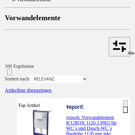
Vorwandelemente
Alle
100 Ergebnisse
Sortiert nach:
Artikelliste überspringen
Top Artikel
veporit. Vorwandelement
ICUBOX 1120.3 PRO für
WC´s und Dusch-WC´s
Bauhöhe 1120 mm inkl.