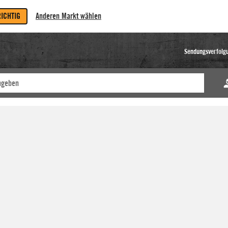
RICHTIG
Anderen Markt wählen
Sendungsverfolg