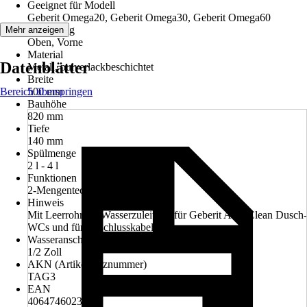
Geeignet für Modell
Geberit Omega20, Geberit Omega30, Geberit Omega60
Betätigung
Mehr anzeigen
Oben, Vorne
Material
Datenblätter
Metall, pulverlackbeschichtet
Breite
Bereich überspringen
500 mm
Bauhöhe
820 mm
Tiefe
140 mm
Spülmenge
2 l - 4 l
Funktionen
2-Mengentechnik
Hinweis
Mit Leerrohr für Wasserzuleitung für Geberit AquaClean Dusch-
WCs und für Anschlusskabel
Wasseranschluss
1/2 Zoll
AKN (Artikelkurznummer)
TAG3
EAN
4064746023897