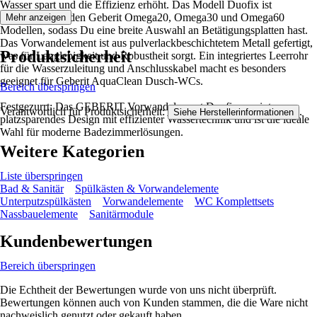
Wasser spart und die Effizienz erhöht. Das Modell Duofix ist
kompatibel mit den Geberit Omega20, Omega30 und Omega60
Mehr anzeigen
Modellen, sodass Du eine breite Auswahl an Betätigungsplatten hast.
Das Vorwandelement ist aus pulverlackbeschichtetem Metall gefertigt,
Produktsicherheit
was für Langlebigkeit und Robustheit sorgt. Ein integriertes Leerrohr
für die Wasserzuleitung und Anschlusskabel macht es besonders
geeignet für Geberit AquaClean Dusch-WCs.
Bereich überspringen
Festgezurrt: Das GEBERIT Vorwandelement Duofix vereint
Verantwortlich für Produktsicherheit:
.
Siehe Herstellerinformationen
platzsparendes Design mit effizienter Wassertechnik und ist die ideale
Wahl für moderne Badezimmerlösungen.
Weitere Kategorien
Liste überspringen
Bad & Sanitär
Spülkästen & Vorwandelemente
Unterputzspülkästen
Vorwandelemente
WC Komplettsets
Nassbauelemente
Sanitärmodule
Kundenbewertungen
Bereich überspringen
Die Echtheit der Bewertungen wurde von uns nicht überprüft.
Bewertungen können auch von Kunden stammen, die die Ware nicht
nachweislich genutzt oder gekauft haben.