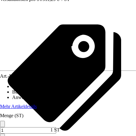
Art.-Nr.
12467110
Breite
:
500 mm
Bauhöhe
:
820 mm
Anwendungsbereich
:
WC
Mehr Artikeldetails
Menge (ST)
1 ST