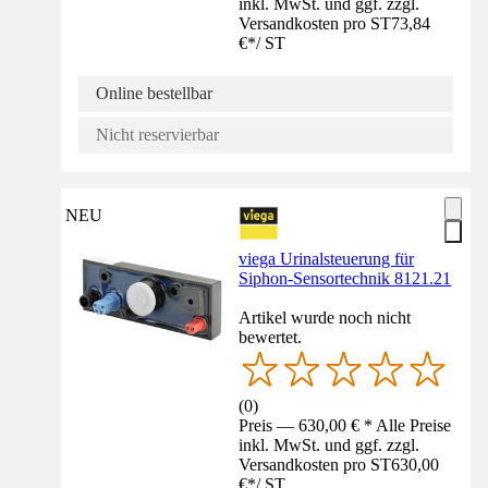
inkl. MwSt. und ggf. zzgl.
Versandkosten pro ST
73,84
€
*
/
ST
Online bestellbar
Nicht reservierbar
NEU
viega Urinalsteuerung für
Siphon-​Sensortechnik 8121.21
Artikel wurde noch nicht
bewertet.
(
0
)
Preis — 630,00 € * Alle Preise
inkl. MwSt. und ggf. zzgl.
Versandkosten pro ST
630,00
€
*
/
ST