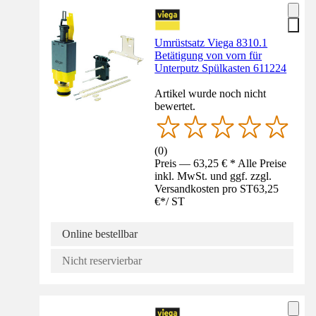
Umrüstsatz Viega 8310.1
Betätigung von vorn für
Unterputz Spülkasten 611224
Artikel wurde noch nicht
bewertet.
(
0
)
Preis — 63,25 € * Alle Preise
inkl. MwSt. und ggf. zzgl.
Versandkosten pro ST
63,25
€
*
/
ST
Online bestellbar
Nicht reservierbar