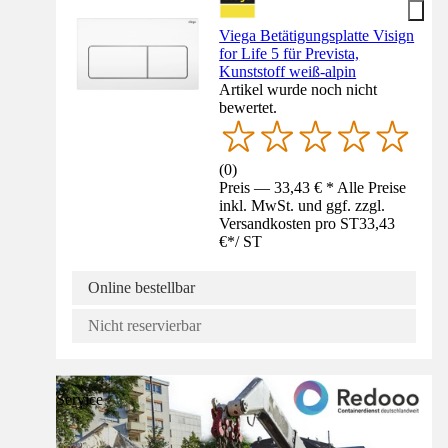
Viega Betätigungsplatte Visign
for Life 5 für Prevista,
Kunststoff weiß-alpin
Artikel wurde noch nicht
bewertet.
(
0
)
Preis — 33,43 € * Alle Preise
inkl. MwSt. und ggf. zzgl.
Versandkosten pro ST
33,43
€
*
/
ST
Online bestellbar
Nicht reservierbar
Service