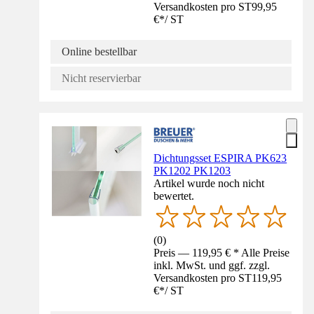
Versandkosten pro ST
99,95
€
*
/
ST
Online bestellbar
Nicht reservierbar
Dichtungsset ESPIRA PK623
PK1202 PK1203
Artikel wurde noch nicht
bewertet.
(
0
)
Preis — 119,95 € * Alle Preise
inkl. MwSt. und ggf. zzgl.
Versandkosten pro ST
119,95
€
*
/
ST