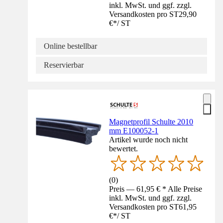
inkl. MwSt. und ggf. zzgl.
Versandkosten pro ST
29,90
€
*
/
ST
Online bestellbar
Reservierbar
Magnetprofil Schulte 2010
mm E100052-1
Artikel wurde noch nicht
bewertet.
(
0
)
Preis — 61,95 € * Alle Preise
inkl. MwSt. und ggf. zzgl.
Versandkosten pro ST
61,95
€
*
/
ST