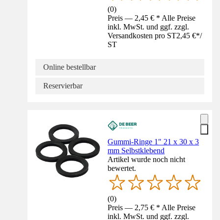
(
0
)
Preis — 2,45 € * Alle Preise
inkl. MwSt. und ggf. zzgl.
Versandkosten pro ST
2,45 €
*
/
ST
Online bestellbar
Reservierbar
Gummi-Ringe 1" 21 x 30 x 3
mm Selbstklebend
Artikel wurde noch nicht
bewertet.
(
0
)
Preis — 2,75 € * Alle Preise
inkl. MwSt. und ggf. zzgl.