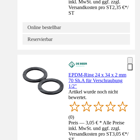
inkl. MwSt. und ggf. zzgl.
Versandkosten pro ST
2,35 €
*
/
ST
Online bestellbar
Reservierbar
EPDM-Ring 24 x 34 x 2 mm
70 Sh.A für Verschraubung
1/2"
Artikel wurde noch nicht
bewertet.
(
0
)
Preis — 3,05 € * Alle Preise
inkl. MwSt. und ggf. zzgl.
Versandkosten pro ST
3,05 €
*
/
ST