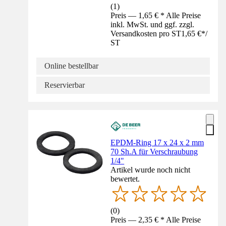
(
1
)
Preis — 1,65 € * Alle Preise
inkl. MwSt. und ggf. zzgl.
Versandkosten pro ST
1,65 €
*
/
ST
Online bestellbar
Reservierbar
EPDM-Ring 17 x 24 x 2 mm
70 Sh.A für Verschraubung
1/4"
Artikel wurde noch nicht
bewertet.
(
0
)
Preis — 2,35 € * Alle Preise