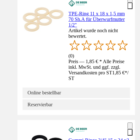
TPE-Ring 11 x 18 x 1,5 mm
70 Sh.A für Überwurfmutter
1/2"
Artikel wurde noch nicht
bewertet.
(
0
)
Preis — 1,85 € * Alle Preise
inkl. MwSt. und ggf. zzgl.
Versandkosten pro ST
1,85 €
*
/
ST
Online bestellbar
Reservierbar