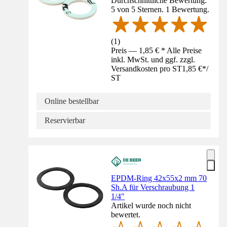
Durchschnittliche Bewertung:
5 von 5 Sternen. 1 Bewertung.
(
1
)
Preis — 1,85 € * Alle Preise
inkl. MwSt. und ggf. zzgl.
Versandkosten pro ST
1,85 €
*
/
ST
Online bestellbar
Reservierbar
EPDM-Ring 42x55x2 mm 70
Sh.A für Verschraubung 1
1/4"
Artikel wurde noch nicht
bewertet.