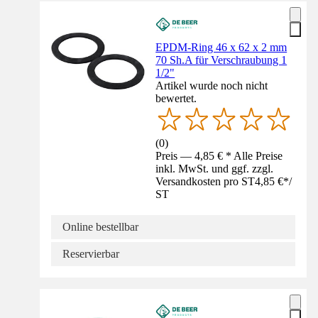
EPDM-Ring 46 x 62 x 2 mm
70 Sh.A für Verschraubung 1
1/2"
Artikel wurde noch nicht
bewertet.
(
0
)
Preis — 4,85 € * Alle Preise
inkl. MwSt. und ggf. zzgl.
Versandkosten pro ST
4,85 €
*
/
ST
Online bestellbar
Reservierbar