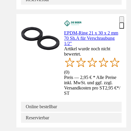
EPDM-Ring 21 x 30 x 2 mm
70 Sh.A für Verschraubung
1/2"
Artikel wurde noch nicht
bewertet.
(
0
)
Preis — 2,95 € * Alle Preise
inkl. MwSt. und ggf. zzgl.
Versandkosten pro ST
2,95 €
*
/
ST
Online bestellbar
Reservierbar