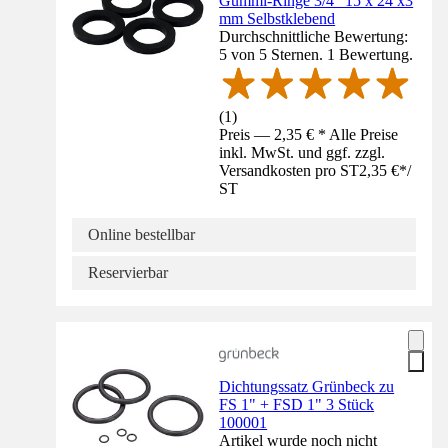
Gummi-Ringe 3/4" 15 x 24 x3
mm Selbstklebend
Durchschnittliche Bewertung:
5 von 5 Sternen. 1 Bewertung.
(
1
)
Preis — 2,35 € * Alle Preise
inkl. MwSt. und ggf. zzgl.
Versandkosten pro ST
2,35 €
*
/
ST
Online bestellbar
Reservierbar
Dichtungssatz Grünbeck zu
FS 1" + FSD 1" 3 Stück
100001
Artikel wurde noch nicht