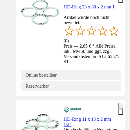
HD-Ring 23 x 30 x 2 mm 1
"
Artikel wurde noch nicht
bewertet.
(
0
)
Preis — 2,65 € * Alle Preise
inkl. MwSt. und ggf. zzgl.
Versandkosten pro ST
2,65 €
*
/
ST
Online bestellbar
Reservierbar
HD-Ring 11 x 18 x 2 mm
1/2"
Durchschnittliche Bewertung: