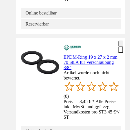
Online bestellbar
Reservierbar
EPDM-Ring 19 x 27 x 2 mm
70 Sh.A für Verschraubung
3/8"
Artikel wurde noch nicht
bewertet.
(
0
)
Preis — 3,45 € * Alle Preise
inkl. MwSt. und ggf. zzgl.
Versandkosten pro ST
3,45 €
*
/
ST