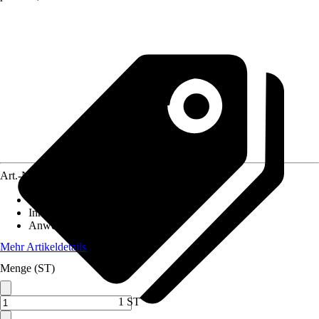
Art.-Nr.
6824155
Material
:
Gummi
Inhalt
:
1 Stück
Anwendung
:
Abdichten
Mehr Artikeldetails
Menge (ST)
1 ST