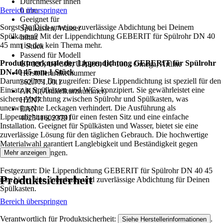
Durchmesser innen
Bereich überspringen
0 mm
Geeignet für
Sorgst Du Dich um eine zuverlässige Abdichtung bei Deinem
Spülkasten, Wasser
Spülkasten? Mit der Lippendichtung GEBERIT für Spülrohr DN 40
Inhalt
45 mm ist das kein Thema mehr.
1 Stück
Passend für Modell
Produktmerkmale der Lippendichtung GEBERIT für Spülrohr
UP 320, UP 300, UP 200, UP 100,, Omega, Artline
DN 40 45 mm 1 Stück
Herstellerartikelnummer
Darum solltest Du zugreifen: Diese Lippendichtung ist speziell für den
362.771.00.1
Einsatz in Spülkästen und WCs konzipiert. Sie gewährleistet eine
AKN (Artikelkurznummer)
sichere Abdichtung zwischen Spülrohr und Spülkasten, was
HZN7
unerwünschte Leckagen verhindert. Die Ausführung als
EAN
Lippendichtung sorgt für einen festen Sitz und eine einfache
4025416023791
Installation. Geeignet für Spülkästen und Wasser, bietet sie eine
zuverlässige Lösung für den täglichen Gebrauch. Die hochwertige
Materialwahl garantiert Langlebigkeit und Beständigkeit gegen
Wassereinwirkungen.
Mehr anzeigen
Festgezurrt: Die Lippendichtung GEBERIT für Spülrohr DN 40 45
Produktsicherheit
mm bietet eine dauerhafte und zuverlässige Abdichtung für Deinen
Spülkasten.
Bereich überspringen
Verantwortlich für Produktsicherheit:
.
Siehe Herstellerinformationen