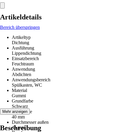
Artikeldetails
Bereich überspringen
Artikeltyp
Dichtung
Ausführung
Lippendichtung
Einsatzbereich
Feuchtraum
Anwendung
Abdichten
Anwendungsbereich
Spülkasten, WC
Material
Gummi
Grundfarbe
Schwarz
Nennweite
Mehr anzeigen
40 mm
Durchmesser außen
Beschreibung
45 mm