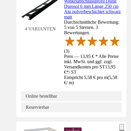
Winkelabschlussprofil Dural
Durosol 6 mm Länge 250 cm
Alu pulverbeschichtet schwarz
matt
Durchschnittliche Bewertung:
5 von 5 Sternen. 3
4 VARIANTEN
Bewertungen.
(
3
)
Preis — 13,95 € * Alle Preise
inkl. MwSt. und ggf. zzgl.
Versandkosten pro ST
13,95
€
*
/
ST
Entspricht 5,58 € pro m
(
5,58
€
/
m
)
Online bestellbar
Reservierbar