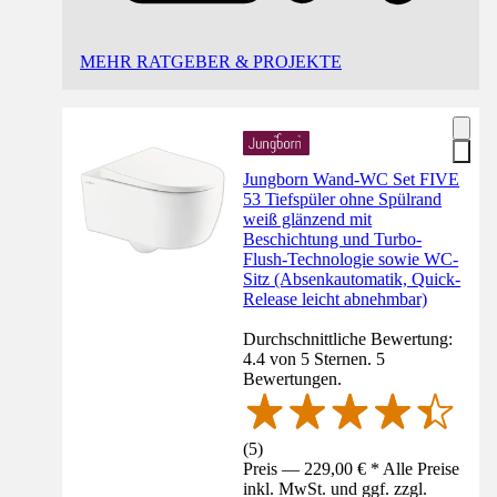
MEHR RATGEBER & PROJEKTE
Jungborn Wand-WC Set FIVE
53 Tiefspüler ohne Spülrand
weiß glänzend mit
Beschichtung und Turbo-
Flush-Technologie sowie WC-
Sitz (Absenkautomatik, Quick-
Release leicht abnehmbar)
Durchschnittliche Bewertung:
4.4 von 5 Sternen. 5
Bewertungen.
(
5
)
Preis — 229,00 € * Alle Preise
inkl. MwSt. und ggf. zzgl.