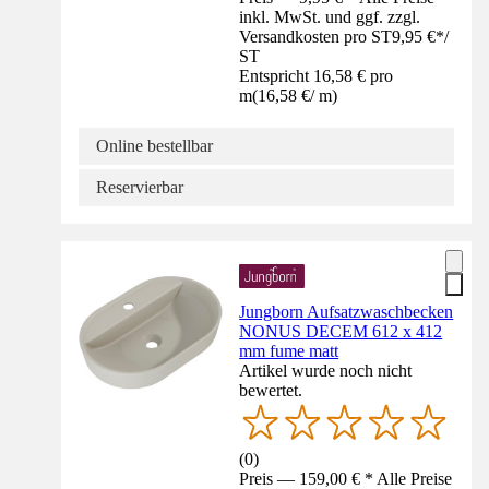
inkl. MwSt. und ggf. zzgl.
Versandkosten pro ST
9,95 €
*
/
ST
Entspricht 16,58 € pro
m
(
16,58 €
/
m
)
Online bestellbar
Reservierbar
Jungborn Aufsatzwaschbecken
NONUS DECEM 612 x 412
mm fume matt
Artikel wurde noch nicht
bewertet.
(
0
)
Preis — 159,00 € * Alle Preise