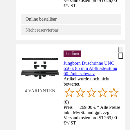
Versandkosten pro ST
624,00
€
*
/
ST
Online bestellbar
Nicht reservierbar
Jungborn Duschrinne UNO
650 x 85 mm Abflussleistung
60 l/min schwarz
Artikel wurde noch nicht
bewertet.
4 VARIANTEN
(
0
)
Preis — 269,00 € * Alle Preise
inkl. MwSt. und ggf. zzgl.
Versandkosten pro ST
269,00
€
*
/
ST