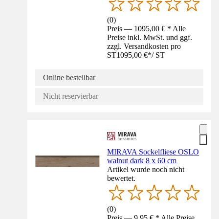
(
0
)
Preis — 1095,00 € * Alle
Preise inkl. MwSt. und ggf.
zzgl. Versandkosten pro
ST
1095,00 €
*
/
ST
Online bestellbar
Nicht reservierbar
MIRAVA Sockelfliese OSLO
walnut dark 8 x 60 cm
Artikel wurde noch nicht
bewertet.
(
0
)
Preis — 9,95 € * Alle Preise