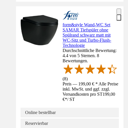
form&style Wand-WC Set
SAMAR Tiefspüler ohne
Spülrand schwarz matt mit
WC-Sitz und Turbo-Flush-
Technologie
Durchschnittliche Bewertung:
4.4 von 5 Sternen. 8
Bewertungen.
(
8
)
Preis — 199,00 € * Alle Preise
inkl. MwSt. und ggf. zzgl.
Versandkosten pro ST
199,00
€
*
/
ST
Online bestellbar
Reservierbar