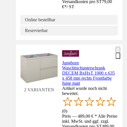
Versandkosten pro ST
79,00
€
*
/
ST
Online bestellbar
Reservierbar
Jungborn
Waschtischunterschrank
DECEM BxHxT 1000 x 635
x 458 mm rechts Frontfarbe
fume matt
Artikel wurde noch nicht
2 VARIANTEN
bewertet.
(
0
)
Preis — 489,00 € * Alle Preise
inkl. MwSt. und ggf. zzgl.
Versandkosten pro ST
489,00