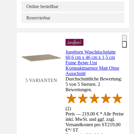
Online bestellbar
Reservierbar
Jungborn Waschtischplatte
60,6 cm x 46 cm x 1,5 cm
Fume Beige Uni
Kompaktmarmor Matt Ohne
Ausschnitt
Durchschnittliche Bewertung:
5 VARIANTEN
5 von 5 Sternen. 2
Bewertungen.
(
2
)
Preis — 219,00 € * Alle Preise
inkl. MwSt. und ggf. zzgl.
Versandkosten pro ST
219,00
€
*
/
ST