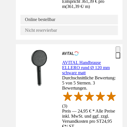
Entspricht 361,39 € pro
m
(
361,39 €
/
m
)
Online bestellbar
Nicht reservierbar
AVITAL Handbrause
ELLERO rund Ø 120 mm
schwarz matt
Durchschnittliche Bewertung:
5 von 5 Sternen. 3
Bewertungen.
(
3
)
Preis — 24,95 € * Alle Preise
inkl. MwSt. und ggf. zzgl.
Versandkosten pro ST
24,95
€
*
/
ST