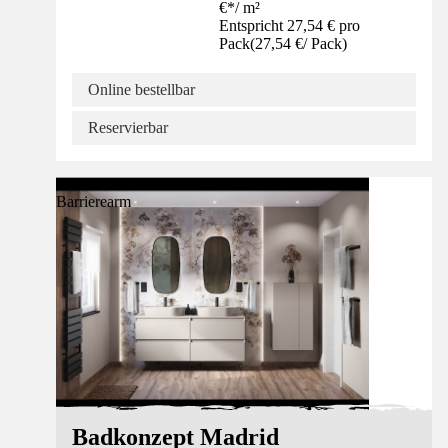
€
*
/
m²
Entspricht 27,54 € pro
Pack
(
27,54 €
/
Pack
)
Online bestellbar
Reservierbar
Barrierearm
Badkonzept Madrid