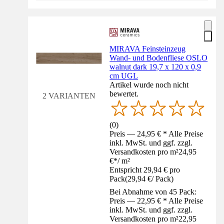
MIRAVA Feinsteinzeug
Wand- und Bodenfliese OSLO
walnut dark 19,7 x 120 x 0,9
cm UGL
Artikel wurde noch nicht
bewertet.
2 VARIANTEN
(
0
)
Preis — 24,95 € * Alle Preise
inkl. MwSt. und ggf. zzgl.
Versandkosten pro m²
24,95
€
*
/
m²
Entspricht 29,94 € pro
Pack
(
29,94 €
/
Pack
)
Bei Abnahme von 45 Pack:
Preis — 22,95 € * Alle Preise
inkl. MwSt. und ggf. zzgl.
Versandkosten pro m²
22,95