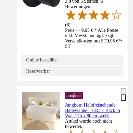
3.8 von 5 Sternen. 6
Bewertungen.
(
6
)
Preis — 9,95 € * Alle Preise
inkl. MwSt. und ggf. zzgl.
Versandkosten pro ST
9,95 €
*
/
ST
Online bestellbar
Reservierbar
Jungborn Halbfreistehende
Badewanne THREE Back to
Wall 175 x 80 cm weiß
Artikel wurde noch nicht
bewertet.