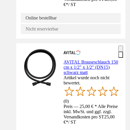
€
*
/
ST
Online bestellbar
Nicht reservierbar
AVITAL Brauseschlauch 150
cm x 1/2" x 1/2" (DN15)
schwarz matt
Artikel wurde noch nicht
bewertet.
(
0
)
Preis — 25,00 € * Alle Preise
inkl. MwSt. und ggf. zzgl.
Versandkosten pro ST
25,00
€
*
/
ST