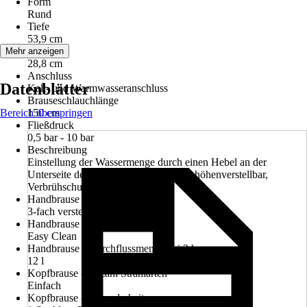
Form
Rund
Tiefe
53,9 cm
Breite
Mehr anzeigen
28,8 cm
Anschluss
Datenblätter
Kalt- und Warmwasseranschluss
Brauseschlauchlänge
Bereich überspringen
150 cm
Fließdruck
0,5 bar - 10 bar
Beschreibung
Einstellung der Wassermenge durch einen Hebel an der
Unterseite des Thermostats., Steigrohr höhenverstellbar,
Verbrühschutz
Handbrause - Anzahl Strahlarten
3-fach verstellbar
Handbrause - Besonderheiten
Easy Clean
Handbrause - Durchflussmenge bei 3 bar
12 l
Kopfbrause - Anzahl Strahlarten
Einfach
Kopfbrause - Besonderheiten