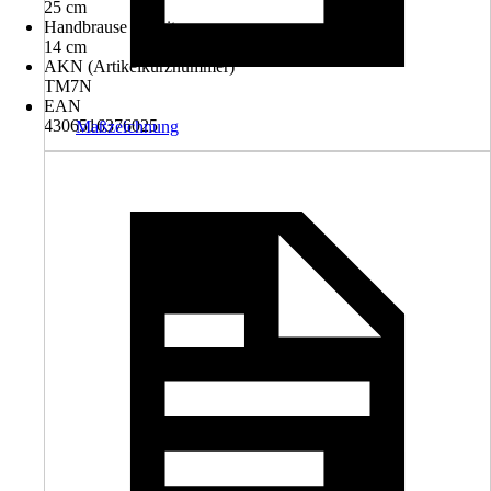
25 cm
Handbrause - Breite
14 cm
AKN (Artikelkurznummer)
TM7N
EAN
4306516376025
Maßzeichnung