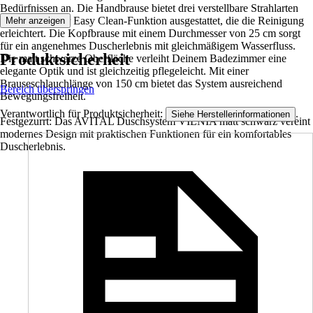
Bedürfnissen an. Die Handbrause bietet drei verstellbare Strahlarten
und ist mit einer Easy Clean-Funktion ausgestattet, die die Reinigung
Mehr anzeigen
erleichtert. Die Kopfbrause mit einem Durchmesser von 25 cm sorgt
für ein angenehmes Duscherlebnis mit gleichmäßigem Wasserfluss.
Produktsicherheit
Die matt schwarze Oberfläche verleiht Deinem Badezimmer eine
elegante Optik und ist gleichzeitig pflegeleicht. Mit einer
Brauseschlauchlänge von 150 cm bietet das System ausreichend
Bereich überspringen
Bewegungsfreiheit.
Verantwortlich für Produktsicherheit:
.
Siehe Herstellerinformationen
Festgezurrt: Das AVITAL Duschsystem VILNIA matt schwarz vereint
modernes Design mit praktischen Funktionen für ein komfortables
Duscherlebnis.