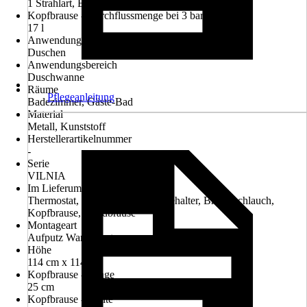
1 Strahlart, Easy Clean
Kopfbrause - Durchflussmenge bei 3 bar
17 l
Anwendung
Duschen
Anwendungsbereich
Duschwanne
Räume
Pflegeanleitung
Badezimmer, Gäste-Bad
Material
Metall, Kunststoff
Herstellerartikelnummer
-
Serie
VILNIA
Im Lieferumfang enthalten
Thermostat, Brausestange, Brausehalter, Brauseschlauch,
Kopfbrause, Handbrause
Montageart
Aufputz Wandmontage
Höhe
114 cm x 114 cm
Kopfbrause - Länge
25 cm
Kopfbrause - Breite