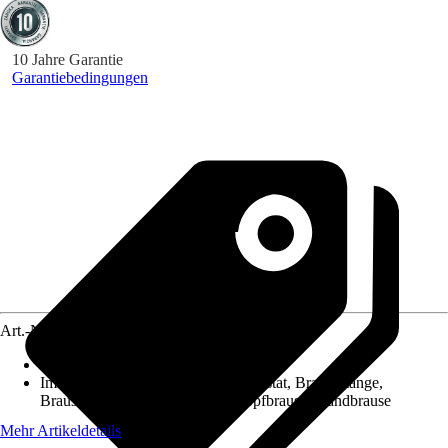
10 Jahre Garantie
Garantiebedingungen
Art.-Nr.
12108660
Variante
:
Duschsäule inkl. Thermostat
Im Lieferumfang enthalten
:
Thermostat, Brausestange,
Brausehalter, Brauseschlauch, Kopfbrause, Handbrause
Mehr Artikeldetails