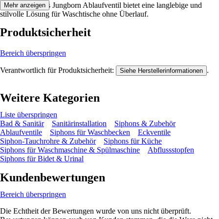
Festgezurrt: Das Jungborn Ablaufventil bietet eine langlebige und
Mehr anzeigen
stilvolle Lösung für Waschtische ohne Überlauf.
Produktsicherheit
Bereich überspringen
Verantwortlich für Produktsicherheit:
.
Siehe Herstellerinformationen
Weitere Kategorien
Liste überspringen
Bad & Sanitär
Sanitärinstallation
Siphons & Zubehör
Ablaufventile
Siphons für Waschbecken
Eckventile
Siphon-Tauchrohre & Zubehör
Siphons für Küche
Siphons für Waschmaschine & Spülmaschine
Abflussstopfen
Siphons für Bidet & Urinal
Kundenbewertungen
Bereich überspringen
Die Echtheit der Bewertungen wurde von uns nicht überprüft.