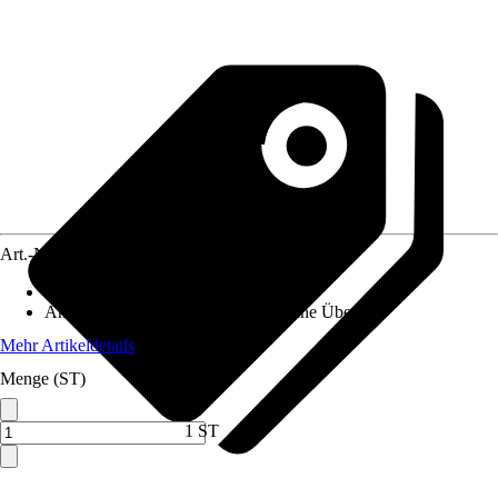
Art.-Nr.
12097731
Material
:
Keramik, Metall
Anwendungsbereich
:
Waschtisch ohne Überlauf
Mehr Artikeldetails
Menge (ST)
1 ST