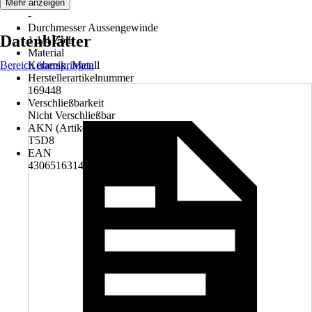
Modell
Mehr anzeigen
-
Durchmesser Aussengewinde
Datenblätter
1 1/4 Zoll
Material
Bereich überspringen
Keramik, Metall
Herstellerartikelnummer
169448
Verschließbarkeit
Nicht Verschließbar
AKN (Artikelkurznummer)
T5D8
EAN
4306516314119