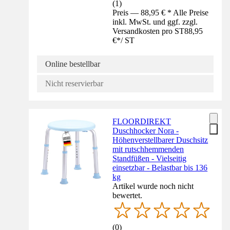
(
1
)
Preis — 88,95 € * Alle Preise
inkl. MwSt. und ggf. zzgl.
Versandkosten pro ST
88,95
€
*
/
ST
Online bestellbar
Nicht reservierbar
FLOORDIREKT
Duschhocker Nora -
Höhenverstellbarer Duschsitz
mit rutschhemmenden
Standfüßen - Vielseitig
einsetzbar - Belastbar bis 136
kg
Artikel wurde noch nicht
bewertet.
(
0
)