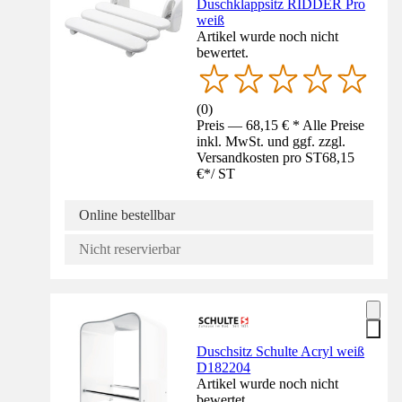
Duschklappsitz RIDDER Pro
weiß
Artikel wurde noch nicht
bewertet.
(
0
)
Preis — 68,15 € * Alle Preise
inkl. MwSt. und ggf. zzgl.
Versandkosten pro ST
68,15
€
*
/
ST
Online bestellbar
Nicht reservierbar
Duschsitz Schulte Acryl weiß
D182204
Artikel wurde noch nicht
bewertet.