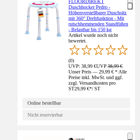
FLOORDIREKT
Duschhocker Pedro -
Höhenverstellbarer Duschsitz
mit 360° Drehfunktion - Mit
rutschhemmenden Standfüßen
- Belastbar bis 150 kg
Artikel wurde noch nicht
bewertet.
(
0
)
UVP: 38,99 €
UVP
38,99 €
Unser Preis — 29,99 € * Alle
Preise inkl. MwSt. und ggf.
zzgl. Versandkosten pro
ST
29,99 €
*
/
ST
Online bestellbar
Nicht reservierbar