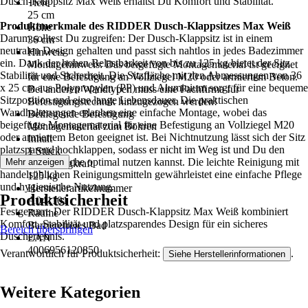
Dusch-Klappsitz Max Weiß erhältst Du Komfort und Stabilität.
Tiefe
25 cm
Produktmerkmale des RIDDER Dusch-Klappsitzes Max Weiß
Höhe
Darum solltest Du zugreifen: Der Dusch-Klappsitz ist in einem
36 cm
neutralen Design gehalten und passt sich nahtlos in jedes Badezimmer
Hinweis
ein. Dank der hohen Belastbarkeit von bis zu 125 kg bietet der Sitz
Montagehinweis: Das beigefügte Montagematerial ist geeignet
Stabilität und Sicherheit. Die Sitzfläche mit den Abmessungen von 36
für eine Befestigung an Vollziegel M20 oder armiertem Beton.
x 25 cm aus Polypropylen (PP) und Aluminium sorgt für eine bequeme
Bei anderen Wandtypen muss eine Fachfirma für
Sitzposition und eine lange Lebensdauer. Die praktischen
Befestigungstechnik hinzugezogen werden!
Wandhalterungen erlauben eine einfache Montage, wobei das
Beiliegende Befestigung
beigefügte Montagematerial für eine Befestigung an Vollziegel M20
Montagematerial zum Bohren
oder armiertem Beton geeignet ist. Bei Nichtnutzung lässt sich der Sitz
Inhalt
platzsparend hochklappen, sodass er nicht im Weg ist und Du den
1 Stück
Platz in der Dusche optimal nutzen kannst. Die leichte Reinigung mit
Mehr anzeigen
Max. Tragkraft
handelsüblichen Reinigungsmitteln gewährleistet eine einfache Pflege
125 kg
und hygienische Nutzung.
Herstellerartikelnummer
Produktsicherheit
A041101
Festgezurrt: Der RIDDER Dusch-Klappsitz Max Weiß kombiniert
Räume
Komfort, Stabilität und platzsparendes Design für ein sicheres
Barrierefreies Bad
Bereich überspringen
Duscherlebnis.
EAN
4006956120850
Verantwortlich für Produktsicherheit:
.
Siehe Herstellerinformationen
Weitere Kategorien