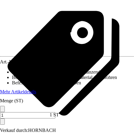
Art.-Nr.
10131271
Oberfläche/Oberflächenbehandlung
:
Glänzend
Beiliegende Befestigung
:
Montagematerial zum Bohren
Befestigungsmöglichkeit
:
Schrauben
Mehr Artikeldetails
Menge (ST)
1 ST
Verkauf durch:
HORNBACH