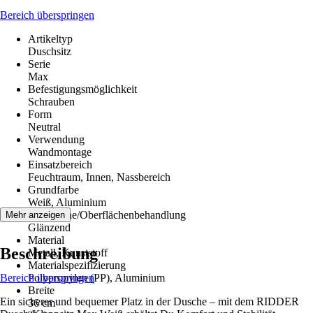
Bereich überspringen
Artikeltyp
Duschsitz
Serie
Max
Befestigungsmöglichkeit
Schrauben
Form
Neutral
Verwendung
Wandmontage
Einsatzbereich
Feuchtraum, Innen, Nassbereich
Grundfarbe
Weiß, Aluminium
Oberfläche/Oberflächenbehandlung
Mehr anzeigen
Glänzend
Material
Beschreibung
Metall, Kunststoff
Materialspezifizierung
Bereich überspringen
Polypropylen (PP), Aluminium
Breite
Ein sicherer und bequemer Platz in der Dusche – mit dem RIDDER
36 cm