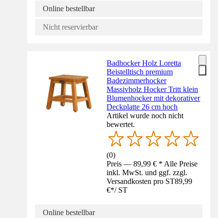
Online bestellbar
Nicht reservierbar
Badhocker Holz Loretta
Beistelltisch premium
Badezimmerhocker
Massivholz Hocker Tritt klein
Blumenhocker mit dekorativer
Deckplatte 26 cm hoch
Artikel wurde noch nicht
bewertet.
(
0
)
Preis — 89,99 € * Alle Preise
inkl. MwSt. und ggf. zzgl.
Versandkosten pro ST
89,99
€
*
/
ST
Online bestellbar