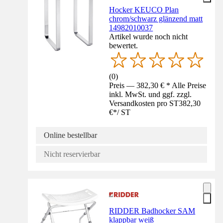
Hocker KEUCO Plan
chrom/schwarz glänzend matt
14982010037
Artikel wurde noch nicht
bewertet.
(
0
)
Preis — 382,30 € * Alle Preise
inkl. MwSt. und ggf. zzgl.
Versandkosten pro ST
382,30
€
*
/
ST
Online bestellbar
Nicht reservierbar
RIDDER Badhocker SAM
klappbar weiß