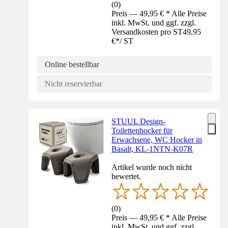
(
0
)
Preis — 49,95 € * Alle Preise
inkl. MwSt. und ggf. zzgl.
Versandkosten pro ST
49,95
€
*
/
ST
Online bestellbar
Nicht reservierbar
STUUL Design-
Toilettenhocker für
Erwachsene, WC Hocker in
Basalt, KL-1NTN-K07R
Artikel wurde noch nicht
bewertet.
(
0
)
Preis — 49,95 € * Alle Preise
inkl. MwSt. und ggf. zzgl.