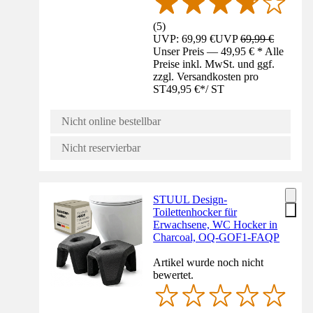
(
5
)
UVP: 69,99 €
UVP
69,99 €
Unser Preis — 49,95 € * Alle
Preise inkl. MwSt. und ggf.
zzgl. Versandkosten pro
ST
49,95 €
*
/
ST
Nicht online bestellbar
Nicht reservierbar
STUUL Design-
Toilettenhocker für
Erwachsene, WC Hocker in
Charcoal, OQ-GOF1-FAQP
Artikel wurde noch nicht
bewertet.