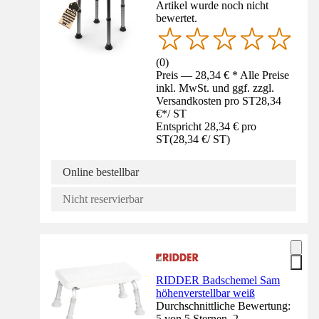
Artikel wurde noch nicht
bewertet.
(
0
)
Preis — 28,34 € * Alle Preise
inkl. MwSt. und ggf. zzgl.
Versandkosten pro ST
28,34
€
*
/
ST
Entspricht 28,34 € pro
ST
(
28,34 €
/
ST
)
Online bestellbar
Nicht reservierbar
RIDDER Badschemel Sam
höhenverstellbar weiß
Durchschnittliche Bewertung:
5 von 5 Sternen. 2