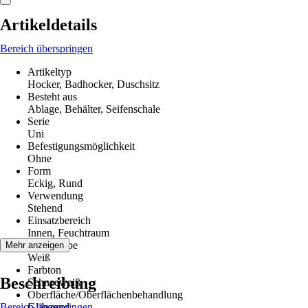
Artikeldetails
Bereich überspringen
Artikeltyp
Hocker, Badhocker, Duschsitz
Besteht aus
Ablage, Behälter, Seifenschale
Serie
Uni
Befestigungsmöglichkeit
Ohne
Form
Eckig, Rund
Verwendung
Stehend
Einsatzbereich
Innen, Feuchtraum
Grundfarbe
Mehr anzeigen
Weiß
Farbton
Beschreibung
Schneeweiß
Oberfläche/Oberflächenbehandlung
Bereich überspringen
Glänzend