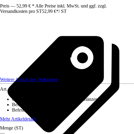
Preis — 52,99 € * Alle Preise inkl. MwSt. und ggf. zzgl.
Versandkosten pro ST
52,99 €
*
/
ST
Weitere Artikel des Verkäufers
Art.-Nr.
12434057
Oberfläche/Oberflächenbehandlung
:
Glänzend
Beiliegende Befestigung
:
Ohne
Befestigungsmöglichkeit
:
Ohne
Mehr Artikeldetails
Menge (ST)