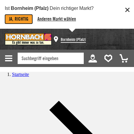
Ist
Bornheim (Pfalz)
Dein richtiger Markt?
JA, RICHTIG
Anderen Markt wählen
Bornheim (Pfalz)
Startseite