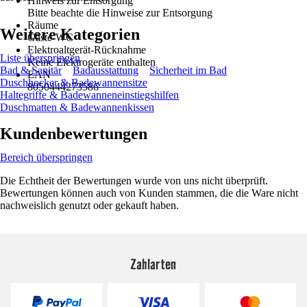
Hinweis zur Entsorgung
Bitte beachte die Hinweise zur Entsorgung
Räume
Weitere Kategorien
Gäste-WC
Elektroaltgerät-Rücknahme
Liste überspringen
Keine Elektrogeräte enthalten
Bad & Sanitär
Badausstattung
Sicherheit im Bad
EAN
Duschhocker & Badewannensitze
8050444273586
Haltegriffe & Badewanneneinstiegshilfen
Duschmatten & Badewannenkissen
Kundenbewertungen
Bereich überspringen
Die Echtheit der Bewertungen wurde von uns nicht überprüft.
Bewertungen können auch von Kunden stammen, die die Ware nicht
nachweislich genutzt oder gekauft haben.
Zahlarten