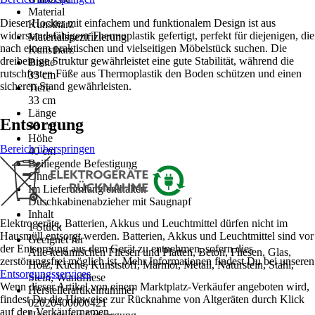
Material
Dieser Hocker mit einfachem und funktionalem Design ist aus
Kunstharz
widerstandsfähigem Thermoplastik gefertigt, perfekt für diejenigen, die
Materialspezifizierung
nach einem praktischen und vielseitigen Möbelstück suchen. Die
Kunstharz
dreibeinige Struktur gewährleistet eine gute Stabilität, während die
Breite
rutschfesten Füße aus Thermoplastik den Boden schützen und einen
33 cm
sicheren Stand gewährleisten.
Tiefe
33 cm
Länge
Entsorgung
33 cm
Höhe
Bereich überspringen
40 cm
Beiliegende Befestigung
Ohne
Im Lieferumfang enthalten
Duschkabinenabzieher mit Saugnapf
Inhalt
Elektrogeräte, Batterien, Akkus und Leuchtmittel dürfen nicht im
1 Stück
Hausmüll entsorgt werden. Batterien, Akkus und Leuchtmittel sind vor
Geeignet für
der Entsorgung aus dem Gerät zu entnehmen, sofern dies
Alle keramischen Fliesen und Platten, Beton, Fliesen, Glas,
zerstörungsfrei möglich ist. Mehr Informationen findest Du bei unseren
Holz, Küche, Kunststoff, Marmor, Metall, Naturstein, Stahl,
Entsorgungsservices
.
Stein, Wandfliese
Wenn dieser Artikel von einem Marktplatz-Verkäufer angeboten wird,
Herstellerartikelnummer
findest Du die Hinweise zur Rücknahme von Altgeräten durch Klick
02020400000421
auf den Verkäufernamen.