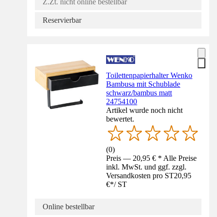
Z.Zt. nicht online bestellbar
Reservierbar
Toilettenpapierhalter Wenko
Bambusa mit Schublade
schwarz/bambus matt
24754100
Artikel wurde noch nicht
bewertet.
(
0
)
Preis — 20,95 € * Alle Preise
inkl. MwSt. und ggf. zzgl.
Versandkosten pro ST
20,95
€
*
/
ST
Online bestellbar