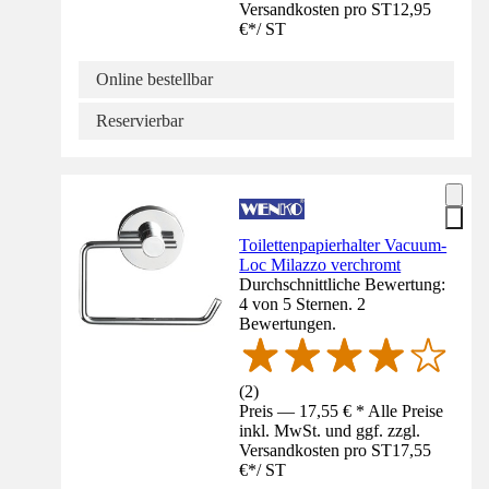
Versandkosten pro ST
12,95
€
*
/
ST
Online bestellbar
Reservierbar
Toilettenpapierhalter Vacuum-
Loc Milazzo verchromt
Durchschnittliche Bewertung:
4 von 5 Sternen. 2
Bewertungen.
(
2
)
Preis — 17,55 € * Alle Preise
inkl. MwSt. und ggf. zzgl.
Versandkosten pro ST
17,55
€
*
/
ST