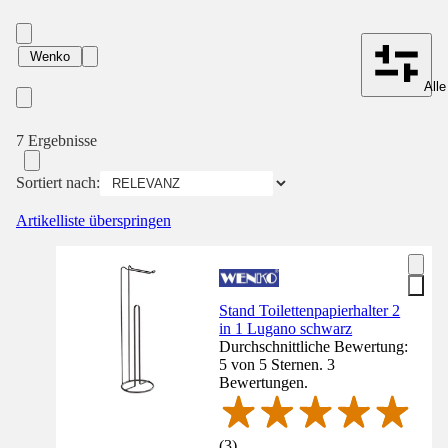
Wenko
Alle
7 Ergebnisse
Sortiert nach:
Artikelliste überspringen
Stand Toilettenpapierhalter 2
in 1 Lugano schwarz
Durchschnittliche Bewertung:
5 von 5 Sternen. 3
Bewertungen.
(
3
)