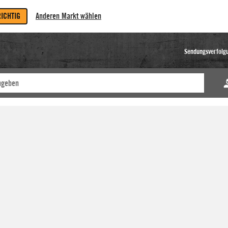
RICHTIG
Anderen Markt wählen
Sendungsverfolg