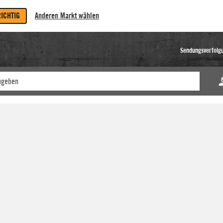
RICHTIG
Anderen Markt wählen
Sendungsverfolg