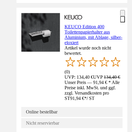
KEUCO Edition 400
Toilettenpapierhalter aus
Aluminium, mit Ablage, silber-
eloxiert
Artikel wurde noch nicht
bewertet.
(
0
)
UVP: 134,40 €
UVP
134,40 €
Unser Preis — 91,94 € * Alle
Preise inkl. MwSt. und ggf.
zzgl. Versandkosten pro
ST
91,94 €
*
/
ST
Online bestellbar
Nicht reservierbar