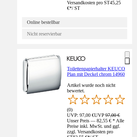
Versandkosten pro ST
45,25
€
*
/
ST
Online bestellbar
Nicht reservierbar
Toilettenpapierhalter KEUCO
Plan mit Deckel chrom 14960
Artikel wurde noch nicht
bewertet.
(
0
)
UVP: 97,00 €
UVP
97,00 €
Unser Preis — 82,55 € * Alle
Preise inkl. MwSt. und ggf.
zzgl. Versandkosten pro