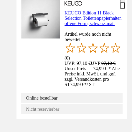
KEUCO Edition 11 Black
Selection Toilettenpapierhalter,
offene Form, schwarz-matt
Artikel wurde noch nicht
bewertet.
(
0
)
UVP: 97,10 €
UVP
97,10 €
Unser Preis — 74,99 € * Alle
Preise inkl. MwSt. und ggf.
zzgl. Versandkosten pro
ST
74,99 €
*
/
ST
Online bestellbar
Nicht reservierbar