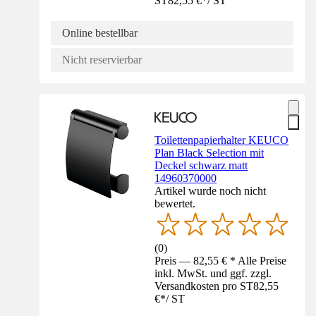
ST
82,55 €
*
/
ST
Online bestellbar
Nicht reservierbar
Toilettenpapierhalter KEUCO
Plan Black Selection mit
Deckel schwarz matt
14960370000
Artikel wurde noch nicht
bewertet.
(
0
)
Preis — 82,55 € * Alle Preise
inkl. MwSt. und ggf. zzgl.
Versandkosten pro ST
82,55
€
*
/
ST