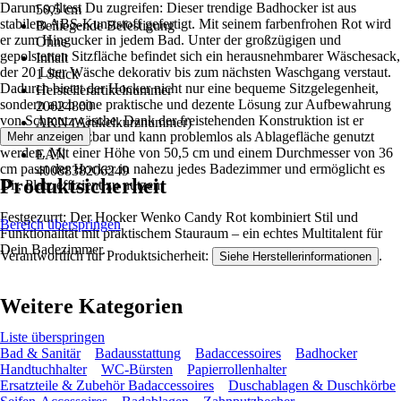
Darum solltest Du zugreifen: Dieser trendige Badhocker ist aus
50,5 cm
stabilem ABS-Kunststoff gefertigt. Mit seinem farbenfrohen Rot wird
Beiliegende Befestigung
er zum Hingucker in jedem Bad. Unter der großzügigen und
Ohne
gepolsterten Sitzfläche befindet sich ein herausnehmbarer Wäschesack,
Inhalt
der 20 Liter Wäsche dekorativ bis zum nächsten Waschgang verstaut.
1 Stück
Dadurch bietet der Hocker nicht nur eine bequeme Sitzgelegenheit,
Herstellerartikelnummer
sondern auch eine praktische und dezente Lösung zur Aufbewahrung
20624800
von Schmutzwäsche. Dank der freistehenden Konstruktion ist er
AKN (Artikelkurznummer)
vielseitig einsetzbar und kann problemlos als Ablagefläche genutzt
Mehr anzeigen
HMP8
werden. Mit einer Höhe von 50,5 cm und einem Durchmesser von 36
EAN
cm passt der Hocker in nahezu jedes Badezimmer und ermöglicht es
4008838206249
Produktsicherheit
Dir, Platz effizient zu nutzen.
Festgezurrt: Der Hocker Wenko Candy Rot kombiniert Stil und
Bereich überspringen
Funktionalität mit praktischem Stauraum – ein echtes Multitalent für
Dein Badezimmer.
Verantwortlich für Produktsicherheit:
.
Siehe Herstellerinformationen
Weitere Kategorien
Liste überspringen
Bad & Sanitär
Badausstattung
Badaccessoires
Badhocker
Handtuchhalter
WC-Bürsten
Papierrollenhalter
Ersatzteile & Zubehör Badaccessoires
Duschablagen & Duschkörbe