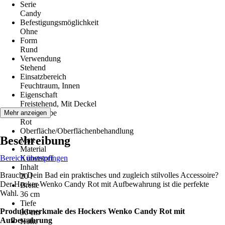
Serie
Candy
Befestigungsmöglichkeit
Ohne
Form
Rund
Verwendung
Stehend
Einsatzbereich
Feuchtraum, Innen
Eigenschaft
Freistehend, Mit Deckel
Grundfarbe
Mehr anzeigen
Rot
Oberfläche/Oberflächenbehandlung
Beschreibung
Matt
Material
Bereich überspringen
Kunststoff
Inhalt
Braucht Dein Bad ein praktisches und zugleich stilvolles Accessoire?
20 l
Der Hocker Wenko Candy Rot mit Aufbewahrung ist die perfekte
Breite
Wahl.
36 cm
Tiefe
Produktmerkmale des Hockers Wenko Candy Rot mit
36 cm
Aufbewahrung
Höhe