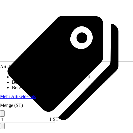
Art.-Nr.
5616662
Oberfläche/Oberflächenbehandlung
:
Matt
Beiliegende Befestigung
:
Ohne
Befestigungsmöglichkeit
:
Ohne
Mehr Artikeldetails
Menge (ST)
1 ST