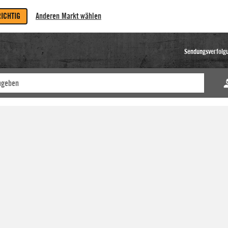
RICHTIG
Anderen Markt wählen
Sendungsverfolg