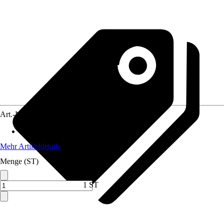
Art.-Nr.
12022357
Anwendungsbereich
:
Duschelement
Mehr Artikeldetails
Menge (ST)
1 ST