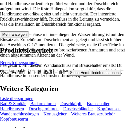
und Handbrause ordentlich geführt werden und der Duschbereich
aufgeräumt wirkt. Die feste Halteposition sorgt dafür, dass die
Handbrause zuverlässig sitzt und nicht verrutscht. Der integrierte
Rückflussverhinderer hilft, Rückfluss in die Leitung zu vermeiden,
was die Installation im Duschbereich funktional ergänzt.
Das Kunststoffgehäuse mit innenliegender Wasserführung ist auf den
Mehr anzeigen
Einsatz als Zubehör am Duschelement ausgelegt und lässt sich über
den Anschluss G 1/2 montieren. Die gebürstete, matte Oberfläche im
Produktsicherheit
Farbton brushed bronze passt zu bronzefarbenen Armaturen und setzt
einen abgestimmten Akzent an der Wand.
Bereich überspringen
Festgezurrt: Mit diesem Wandanschluss mit Brausehalter erhältst Du
eine kompakte Lösung für Schlauchanschluss und sichere Ablage der
Verantwortlich für Produktsicherheit:
.
Siehe Herstellerinformationen
Handbrause in passender brushed-bronze-Optik.
Weitere Kategorien
Liste überspringen
Bad & Sanitär
Badarmaturen
Duschköpfe
Brausehalter
Handbrausen
Duschgarnituren
Duschschläuche
Kopfbrausen
Wandanschlussbogen
Konusgleiter
Weiteres Brausezubehör
Kopfbrausearm