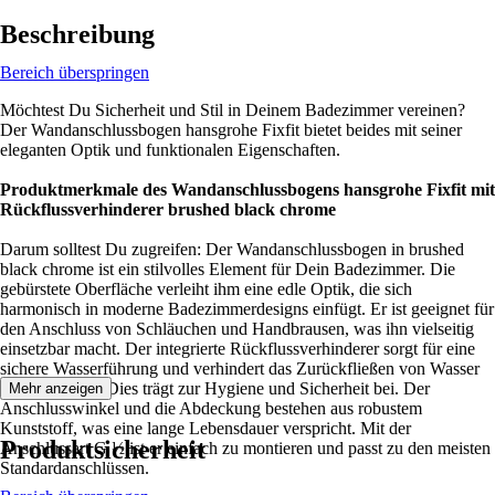
Beschreibung
Bereich überspringen
Möchtest Du Sicherheit und Stil in Deinem Badezimmer vereinen?
Der Wandanschlussbogen hansgrohe Fixfit bietet beides mit seiner
eleganten Optik und funktionalen Eigenschaften.
Produktmerkmale des Wandanschlussbogens hansgrohe Fixfit mit
Rückflussverhinderer brushed black chrome
Darum solltest Du zugreifen: Der Wandanschlussbogen in brushed
black chrome ist ein stilvolles Element für Dein Badezimmer. Die
gebürstete Oberfläche verleiht ihm eine edle Optik, die sich
harmonisch in moderne Badezimmerdesigns einfügt. Er ist geeignet für
den Anschluss von Schläuchen und Handbrausen, was ihn vielseitig
einsetzbar macht. Der integrierte Rückflussverhinderer sorgt für eine
sichere Wasserführung und verhindert das Zurückfließen von Wasser
in die Leitung. Dies trägt zur Hygiene und Sicherheit bei. Der
Mehr anzeigen
Anschlusswinkel und die Abdeckung bestehen aus robustem
Kunststoff, was eine lange Lebensdauer verspricht. Mit der
Produktsicherheit
Anschlussart G ½ ist er einfach zu montieren und passt zu den meisten
Standardanschlüssen.