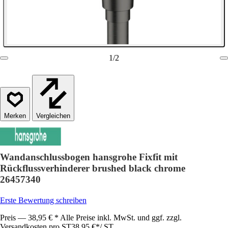
1
/
2
Vergleichen
Wandanschlussbogen hansgrohe Fixfit mit
Rückflussverhinderer brushed black chrome
26457340
Erste Bewertung schreiben
Preis — 38,95 € * Alle Preise inkl. MwSt. und ggf. zzgl.
Versandkosten pro ST
38,95 €
*
/
ST