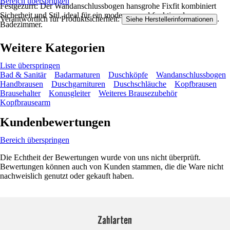
Bereich überspringen
Festgezurrt: Der Wandanschlussbogen hansgrohe Fixfit kombiniert
Sicherheit und Stil, ideal für ein modernes und funktionales
Verantwortlich für Produktsicherheit:
.
Siehe Herstellerinformationen
Badezimmer.
Weitere Kategorien
Liste überspringen
Bad & Sanitär
Badarmaturen
Duschköpfe
Wandanschlussbogen
Handbrausen
Duschgarnituren
Duschschläuche
Kopfbrausen
Brausehalter
Konusgleiter
Weiteres Brausezubehör
Kopfbrausearm
Kundenbewertungen
Bereich überspringen
Die Echtheit der Bewertungen wurde von uns nicht überprüft.
Bewertungen können auch von Kunden stammen, die die Ware nicht
nachweislich genutzt oder gekauft haben.
Zahlarten