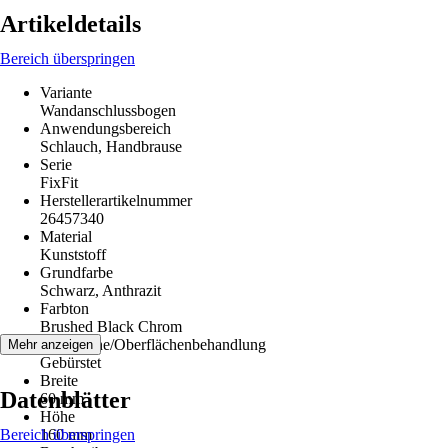
Artikeldetails
Bereich überspringen
Variante
Wandanschlussbogen
Anwendungsbereich
Schlauch, Handbrause
Serie
FixFit
Herstellerartikelnummer
26457340
Material
Kunststoff
Grundfarbe
Schwarz, Anthrazit
Farbton
Brushed Black Chrom
Oberfläche/Oberflächenbehandlung
Mehr anzeigen
Gebürstet
Breite
Datenblätter
60 mm
Höhe
Bereich überspringen
160 mm