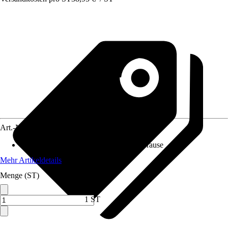
Art.-Nr.
12694160
Anwendungsbereich
:
Schlauch, Handbrause
Mehr Artikeldetails
Menge (ST)
1 ST