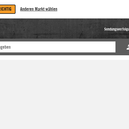
RICHTIG
Anderen Markt wählen
Sendungsverfolg