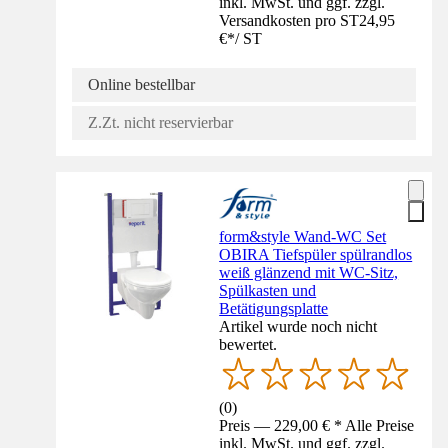
inkl. MwSt. und ggf. zzgl.
Versandkosten pro ST
24,95
€
*
/
ST
Online bestellbar
Z.Zt. nicht reservierbar
form&style Wand-WC Set
OBIRA Tiefspüler spülrandlos
weiß glänzend mit WC-Sitz,
Spülkasten und
Betätigungsplatte
Artikel wurde noch nicht
bewertet.
(
0
)
Preis — 229,00 € * Alle Preise
inkl. MwSt. und ggf. zzgl.