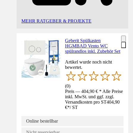
MEHR RATGEBER & PROJEKTE
Geberit Spülkasten
HGMBAD Vento WC
spülrandlos inkl. Zubehör Set
Artikel wurde noch nicht
bewertet.
(
0
)
Preis — 404,90 € * Alle Preise
inkl. MwSt. und ggf. zzgl.
Versandkosten pro ST
404,90
€
*
/
ST
Online bestellbar
Nicht reservierbar