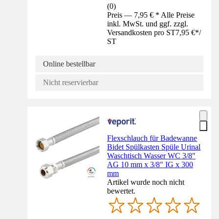
(
0
)
Preis — 7,95 € * Alle Preise
inkl. MwSt. und ggf. zzgl.
Versandkosten pro ST
7,95 €
*
/
ST
Online bestellbar
Nicht reservierbar
Flexschlauch für Badewanne
Bidet Spülkasten Spüle Urinal
Waschtisch Wasser WC 3/8"
AG 10 mm x 3/8" IG x 300
mm
Artikel wurde noch nicht
bewertet.