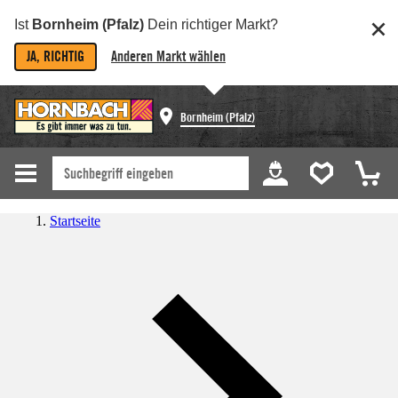
Ist
Bornheim (Pfalz)
Dein richtiger Markt?
JA, RICHTIG
Anderen Markt wählen
Bornheim (Pfalz)
Startseite