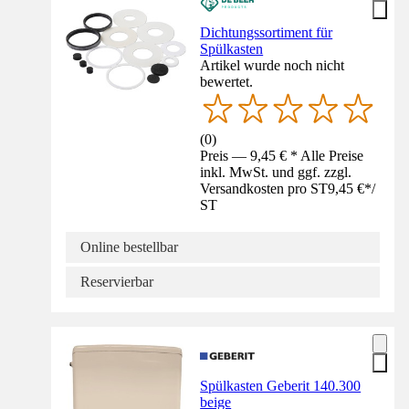
Dichtungssortiment für
Spülkasten
Artikel wurde noch nicht
bewertet.
(
0
)
Preis — 9,45 € * Alle Preise
inkl. MwSt. und ggf. zzgl.
Versandkosten pro ST
9,45 €
*
/
ST
Online bestellbar
Reservierbar
Spülkasten Geberit 140.300
beige