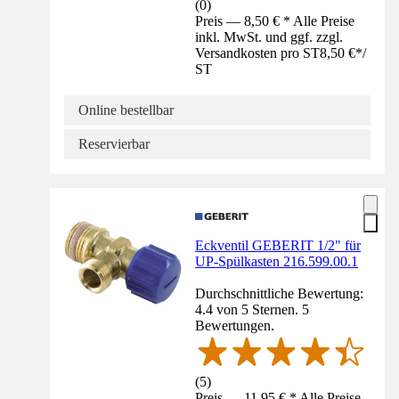
(
0
)
Preis — 8,50 € * Alle Preise
inkl. MwSt. und ggf. zzgl.
Versandkosten pro ST
8,50 €
*
/
ST
Online bestellbar
Reservierbar
Eckventil GEBERIT 1/2" für
UP-Spülkasten 216.599.00.1
Durchschnittliche Bewertung:
4.4 von 5 Sternen. 5
Bewertungen.
(
5
)
Preis — 11,95 € * Alle Preise