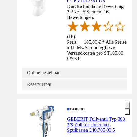
CCKZ1012561975
Durchschnittliche Bewertung:
3.2 von 5 Sternen. 16
Bewertungen.
(
16
)
Preis — 105,00 € * Alle Preise
inkl. MwSt. und ggf. zzgl.
Versandkosten pro ST
105,00
€
*
/
ST
Online bestellbar
Reservierbar
GEBERIT Füllventil Typ 383
3/8 Zoll für Unterputz-
Spülkästen 240.705.00.5