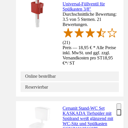
Universal-Füllventil für
Spülkasten 3/8"
Durchschnittliche Bewertung:
3.5 von 5 Sternen. 21
Bewertungen.
(
21
)
Preis — 18,95 € * Alle Preise
inkl. MwSt. und ggf. zzgl.
Versandkosten pro ST
18,95
€
*
/
ST
Online bestellbar
Reservierbar
Cersanit Stand-WC Set
KASKADA Tiefspüler mit
Spülrand weiß glänzend mit
WC-Sitz und Spülkasten