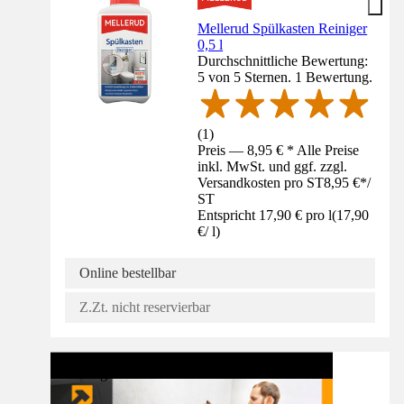
Mellerud Spülkasten Reiniger
0,5 l
Durchschnittliche Bewertung:
5 von 5 Sternen. 1 Bewertung.
(
1
)
Preis — 8,95 € * Alle Preise
inkl. MwSt. und ggf. zzgl.
Versandkosten pro ST
8,95 €
*
/
ST
Entspricht 17,90 € pro l
(
17,90
€
/
l
)
Online bestellbar
Z.Zt. nicht reservierbar
Anleitung