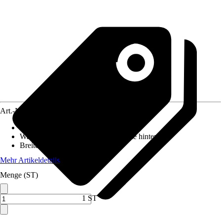
Art.-Nr.
3829862
Höhe
:
405 mm
Wasseranschluß
:
Links, Rechts, Mitte hinten
Breite
:
410 mm
Mehr Artikeldetails
Menge (ST)
1 ST