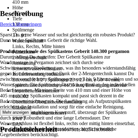
410 mm
Höhe
Beschreibung
405 mm
Tiefe
Bereich überspringen
138 mm
Spülmenge
Sparst Du gerne Wasser und suchst gleichzeitig ein robustes Produkt?
3 l - 9 l
Dann ist der Spülkasten Geberit die richtige Wahl.
Wasseranschluß
Links, Rechts, Mitte hinten
Produktmerkmale des Spülkastens Geberit 140.300 pergamon
Funktionen
Darum solltest Du zugreifen: Der Geberit Spülkasten zur
2-Mengentechnik
Wandmontage in Pergamon zeichnet sich durch seine
Ausstattung
Schwitzwasservollisolierung aus, was ihn besonders widerstandsfähig
Schwitzwasservollisoliert
gegen Kondenswasser macht. Dank der 2-Mengentechnik kannst Du
Im Lieferumfang enthalten
zwischen verschiedenen Spülmengen von 3 bis 9 Litern wählen und so
Eckventil R 1/2", Spülbogen 23 x 23 cm, ø 50/ 44 mm,
Wasser sparen. Die Spülmenge lässt sich optimal an den individuellen
Spülrohrinnenverbinder ø 44/55 mm, Befestigungsmaterial
Bedarf anpassen. Mit einer Breite von 410 mm und einer Höhe von
Herstellerartikelnummer
405 mm ist der Spülkasten kompakt und passt sich dezent in die
140.302
Badezimmereinrichtung ein. Die Ausführung als Aufputzspülkasten
Oberfläche/Oberflächenbehandlung
erleichtert die Installation und sorgt für eine einfache Reinigung.
Glänzend
Hergestellt aus langlebigem Kunststoff, überzeugt der Spülkasten
Mehr anzeigen
AKN (Artikelkurznummer)
durch seine Robustheit und eine lange Lebensdauer. Der
EWPT
Wasseranschluss ist flexibel links, rechts oder mittig hinten einsetzbar,
EAN
Produktsicherheit
was die Installation erleichtert und unterschiedliche bauliche
2003829862000, 4025416067511, 4025416099888
Gegebenheiten berücksichtigt.