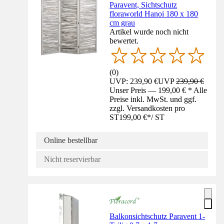
Paravent, Sichtschutz
floraworld Hanoi 180 x 180
cm grau
Artikel wurde noch nicht
bewertet.
(
0
)
UVP: 239,90 €
UVP
239,90 €
Unser Preis — 199,00 € * Alle
Preise inkl. MwSt. und ggf.
zzgl. Versandkosten pro
ST
199,00 €
*
/
ST
Online bestellbar
Nicht reservierbar
Balkonsichtschutz Paravent 1-