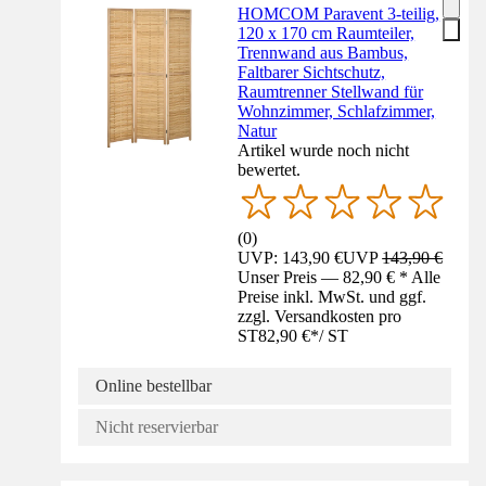
HOMCOM Paravent 3-teilig,
120 x 170 cm Raumteiler,
Trennwand aus Bambus,
Faltbarer Sichtschutz,
Raumtrenner Stellwand für
Wohnzimmer, Schlafzimmer,
Natur
Artikel wurde noch nicht
bewertet.
(
0
)
UVP: 143,90 €
UVP
143,90 €
Unser Preis — 82,90 € * Alle
Preise inkl. MwSt. und ggf.
zzgl. Versandkosten pro
ST
82,90 €
*
/
ST
Online bestellbar
Nicht reservierbar