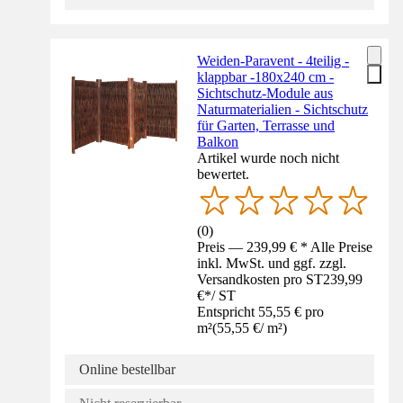
Weiden-Paravent - 4teilig -
klappbar -180x240 cm -
Sichtschutz-Module aus
Naturmaterialien - Sichtschutz
für Garten, Terrasse und
Balkon
Artikel wurde noch nicht
bewertet.
(
0
)
Preis — 239,99 € * Alle Preise
inkl. MwSt. und ggf. zzgl.
Versandkosten pro ST
239,99
€
*
/
ST
Entspricht 55,55 € pro
m²
(
55,55 €
/
m²
)
Online bestellbar