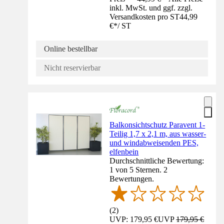
inkl. MwSt. und ggf. zzgl.
Versandkosten pro ST
44,99
€
*
/
ST
Online bestellbar
Nicht reservierbar
Balkonsichtschutz Paravent 1-
Teilig 1,7 x 2,1 m, aus wasser-
und windabweisenden PES,
elfenbein
Durchschnittliche Bewertung:
1 von 5 Sternen. 2
Bewertungen.
(
2
)
UVP: 179,95 €
UVP
179,95 €