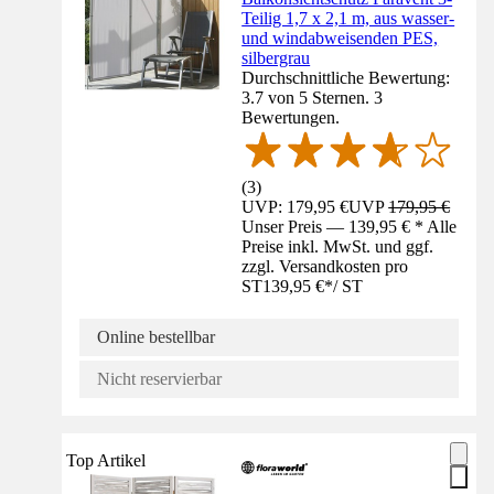
Teilig 1,7 x 2,1 m, aus wasser-
und windabweisenden PES,
silbergrau
Durchschnittliche Bewertung:
3.7 von 5 Sternen. 3
Bewertungen.
(
3
)
UVP: 179,95 €
UVP
179,95 €
Unser Preis — 139,95 € * Alle
Preise inkl. MwSt. und ggf.
zzgl. Versandkosten pro
ST
139,95 €
*
/
ST
Online bestellbar
Nicht reservierbar
Top Artikel