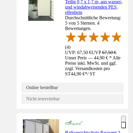
Teilig 0,7 x 1,7 m, aus wasser-
und windabweisenden PES,
elfenbein
Durchschnittliche Bewertung:
5 von 5 Sternen. 4
Bewertungen.
(
4
)
UVP: 67,50 €
UVP
67,50 €
Unser Preis — 44,90 € * Alle
Preise inkl. MwSt. und ggf.
zzgl. Versandkosten pro
ST
44,90 €
*
/
ST
Online bestellbar
Nicht reservierbar
Balkonsichtschutz Paravent 3-