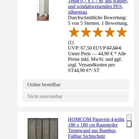
Teilig 0,7 x 1,7 m, aus wasser-
und windabweisenden PES,
silbergrau
Durchschnittliche Bewertung:
5 von 5 Sternen. 1 Bewertung.
(
1
)
UVP: 67,50 €
UVP
67,50 €
Unser Preis — 44,90 € * Alle
Preise inkl. MwSt. und ggf.
zzgl. Versandkosten pro
ST
44,90 €
*
/
ST
Online bestellbar
Nicht reservierbar
HOMCOM Paravent 4-teilig
180 x 180 cm Raumteiler
Trennwand aus Bambus,
Faltbar Sichtschutz