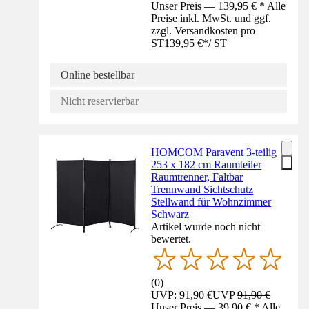
Unser Preis — 139,95 € * Alle
Preise inkl. MwSt. und ggf.
zzgl. Versandkosten pro
ST
139,95 €
*
/
ST
Online bestellbar
Nicht reservierbar
HOMCOM Paravent 3-teilig
253 x 182 cm Raumteiler
Raumtrenner, Faltbar
Trennwand Sichtschutz
Stellwand für Wohnzimmer
Schwarz
Artikel wurde noch nicht
bewertet.
(
0
)
UVP: 91,90 €
UVP
91,90 €
Unser Preis — 39,90 € * Alle