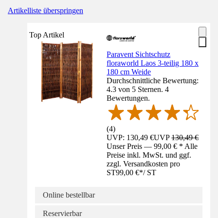
Artikelliste überspringen
Top Artikel
Paravent Sichtschutz
floraworld Laos 3-teilig 180 x
180 cm Weide
Durchschnittliche Bewertung:
4.3 von 5 Sternen. 4
Bewertungen.
(
4
)
UVP: 130,49 €
UVP
130,49 €
Unser Preis — 99,00 € * Alle
Preise inkl. MwSt. und ggf.
zzgl. Versandkosten pro
ST
99,00 €
*
/
ST
Online bestellbar
Reservierbar