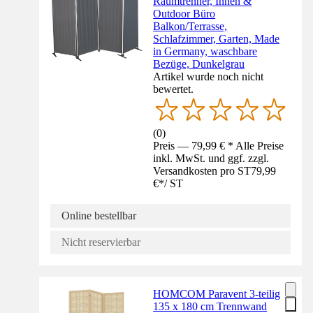
Raumtrenner, Innen &
Outdoor Büro
Balkon/Terrasse,
Schlafzimmer, Garten, Made
in Germany, waschbare
Bezüge, Dunkelgrau
Artikel wurde noch nicht
bewertet.
(
0
)
Preis — 79,99 € * Alle Preise
inkl. MwSt. und ggf. zzgl.
Versandkosten pro ST
79,99
€
*
/
ST
Online bestellbar
Nicht reservierbar
HOMCOM Paravent 3-teilig
135 x 180 cm Trennwand