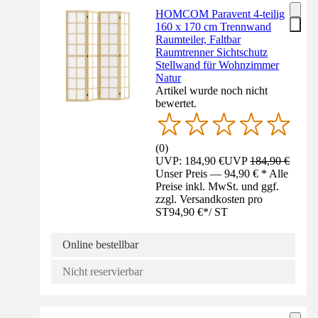
HOMCOM Paravent 4-teilig
160 x 170 cm Trennwand
Raumteiler, Faltbar
Raumtrenner Sichtschutz
Stellwand für Wohnzimmer
Natur
Artikel wurde noch nicht
bewertet.
(
0
)
UVP: 184,90 €
UVP
184,90 €
Unser Preis — 94,90 € * Alle
Preise inkl. MwSt. und ggf.
zzgl. Versandkosten pro
ST
94,90 €
*
/
ST
Online bestellbar
Nicht reservierbar