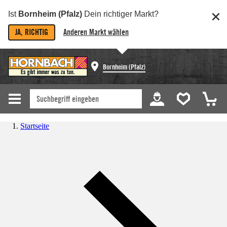
Ist
Bornheim (Pfalz)
Dein richtiger Markt?
JA, RICHTIG
Anderen Markt wählen
Bornheim (Pfalz)
Startseite