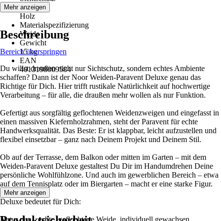
Material
Mehr anzeigen
Holz
Materialspezifizierung
Beschreibung
Weide
Gewicht
Bereich überspringen
15 kg
EAN
Du willst draußen nicht nur Sichtschutz, sondern echtes Ambiente
4013198009584
schaffen? Dann ist der Noor Weiden-Paravent Deluxe genau das
Richtige für Dich. Hier trifft rustikale Natürlichkeit auf hochwertige
Verarbeitung – für alle, die draußen mehr wollen als nur Funktion.
Gefertigt aus sorgfältig geflochtenen Weidenzweigen und eingefasst in
einen massiven Kiefernholzrahmen, steht der Paravent für echte
Handwerksqualität. Das Beste: Er ist klappbar, leicht aufzustellen und
flexibel einsetzbar – ganz nach Deinem Projekt und Deinem Stil.
Ob auf der Terrasse, dem Balkon oder mitten im Garten – mit dem
Weiden-Paravent Deluxe gestaltest Du Dir im Handumdrehen Deine
persönliche Wohlfühlzone. Und auch im gewerblichen Bereich – etwa
auf dem Tennisplatz oder im Biergarten – macht er eine starke Figur.
Mehr anzeigen
Deluxe bedeutet für Dich:
Produktsicherheit
Natur pur – echte, geflochtene Weide, individuell gewachsen