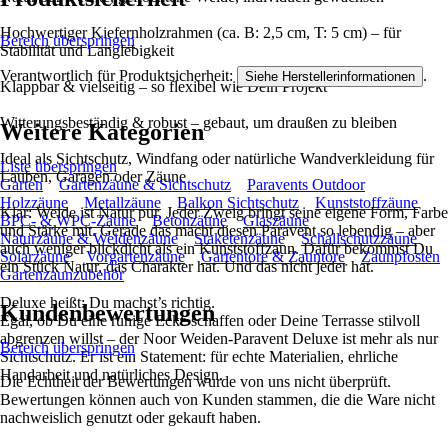
Hochwertiger Kiefernholzrahmen (ca. B: 2,5 cm, T: 5 cm) – für
Bereich überspringen
Stabilität und Langlebigkeit
Verantwortlich für Produktsicherheit:
.
Siehe Herstellerinformationen
Klappbar & vielseitig – so flexibel wie Dein Projekt
Witterungsbeständig & robust – gebaut, um draußen zu bleiben
Weitere Kategorien
Ideal als Sichtschutz, Windfang oder natürliche Wandverkleidung für
Liste überspringen
Lauben, Garagen oder Zäune
Garten
Gartenzäune & Sichtschutz
Paravents Outdoor
Holzzäune
Metallzäune
Balkon Sichtschutz
Kunststoffzäune
Klar: Weide ist Natur pur. Jeder Zweig bringt seine eigene Form, Farbe
BPC- & WPC-Zäune
Betonzäune
Glaszäune
und Stärke mit. Gerade das macht diesen Paravent so lebendig – aber
Naturzäune & Weidenzäune
Staketenzäune
Schallschutzzäune
auch weniger blickdicht als ein Kunststoffzaun. Dafür bekommst Du
Solarzäune
Vorgartenzäune
Gartentore & Zauntore
Zaunpfosten
ein Stück Natur, das Charakter hat. Und das nicht jeder hat.
Gartenzaunzubehör
Deluxe heißt: Du machst’s richtig.
Kundenbewertungen
Egal, ob Du eine ruhige Ecke schaffen oder Deine Terrasse stilvoll
abgrenzen willst – der Noor Weiden-Paravent Deluxe ist mehr als nur
Bereich überspringen
Sichtschutz. Er ist ein Statement: für echte Materialien, ehrliche
Handarbeit und natürliches Design.
Die Echtheit der Bewertungen wurde von uns nicht überprüft.
Bewertungen können auch von Kunden stammen, die die Ware nicht
nachweislich genutzt oder gekauft haben.