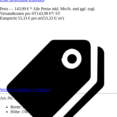
Preis — 143,99 € * Alle Preise inkl. MwSt. und ggf. zzgl.
Versandkosten pro ST
143,99 €
*
/
ST
Entspricht 53,33 € pro m²
(
53,33 €
/
m²
)
Weitere Artikel des Verkäufers
Art.-Nr.
12488843
Breite
:
180 cm
Höhe
:
150 cm