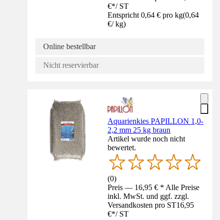
€
*
/
ST
Entspricht 0,64 € pro kg
(
0,64
€
/
kg
)
Online bestellbar
Nicht reservierbar
Aquarienkies PAPILLON 1,0-
2,2 mm 25 kg braun
Artikel wurde noch nicht
bewertet.
(
0
)
Preis — 16,95 € * Alle Preise
inkl. MwSt. und ggf. zzgl.
Versandkosten pro ST
16,95
€
*
/
ST