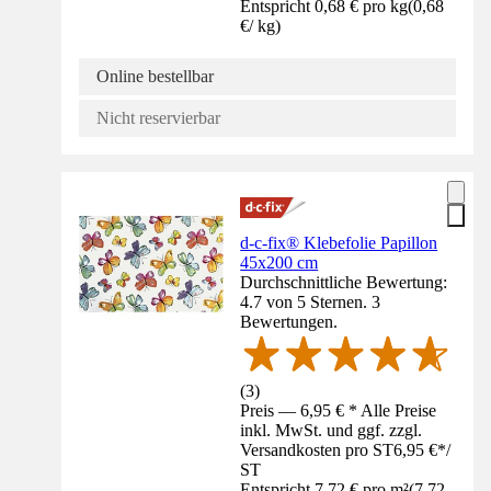
Entspricht 0,68 € pro kg
(
0,68
€
/
kg
)
Online bestellbar
Nicht reservierbar
d-c-fix® Klebefolie Papillon
45x200 cm
Durchschnittliche Bewertung:
4.7 von 5 Sternen. 3
Bewertungen.
(
3
)
Preis — 6,95 € * Alle Preise
inkl. MwSt. und ggf. zzgl.
Versandkosten pro ST
6,95 €
*
/
ST
Entspricht 7,72 € pro m²
(
7,72