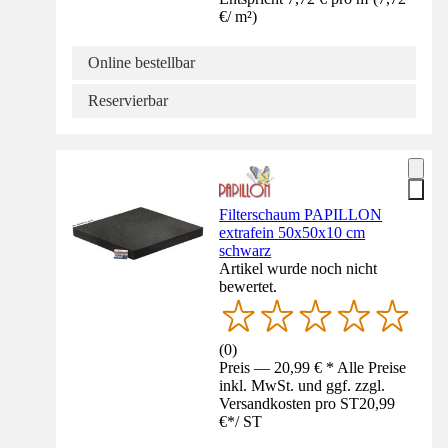
€
/
m²
)
Online bestellbar
Reservierbar
Filterschaum PAPILLON
extrafein 50x50x10 cm
schwarz
Artikel wurde noch nicht
bewertet.
(
0
)
Preis — 20,99 € * Alle Preise
inkl. MwSt. und ggf. zzgl.
Versandkosten pro ST
20,99
€
*
/
ST