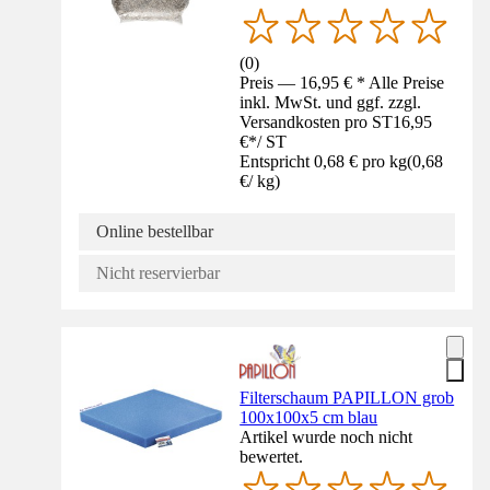
(
0
)
Preis — 16,95 € * Alle Preise
inkl. MwSt. und ggf. zzgl.
Versandkosten pro ST
16,95
€
*
/
ST
Entspricht 0,68 € pro kg
(
0,68
€
/
kg
)
Online bestellbar
Nicht reservierbar
Filterschaum PAPILLON grob
100x100x5 cm blau
Artikel wurde noch nicht
bewertet.