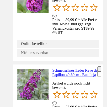
bewertet.
(
0
)
Preis — 89,99 € * Alle Preise
inkl. MwSt. und ggf. zzgl.
Versandkosten pro ST
89,99
€
*
/
ST
Online bestellbar
Nicht reservierbar
Schmetterlingsflieder Reve de
Papillon 40-60cm - Buddleja
Artikel wurde noch nicht
bewertet.
(
0
)
Preis — 22,99 € * Alle Preise