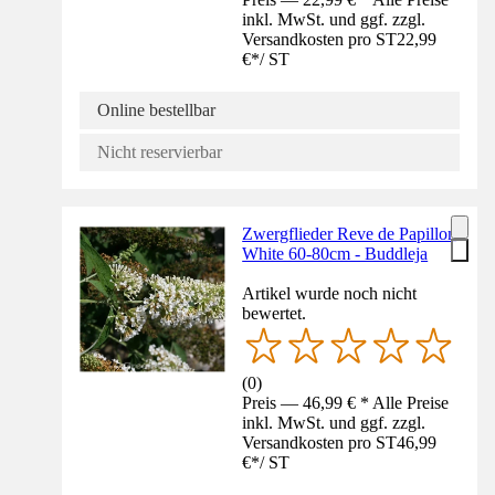
inkl. MwSt. und ggf. zzgl.
Versandkosten pro ST
22,99
€
*
/
ST
Online bestellbar
Nicht reservierbar
Zwergflieder Reve de Papillon
White 60-80cm - Buddleja
Artikel wurde noch nicht
bewertet.
(
0
)
Preis — 46,99 € * Alle Preise
inkl. MwSt. und ggf. zzgl.
Versandkosten pro ST
46,99
€
*
/
ST