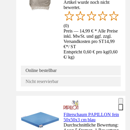
Artikel wurde noch nicht
bewertet.
(
0
)
Preis — 14,99 € * Alle Preise
inkl. MwSt. und ggf. zzgl.
Versandkosten pro ST
14,99
€
*
/
ST
Entspricht 0,60 € pro kg
(
0,60
€
/
kg
)
Online bestellbar
Nicht reservierbar
Filterschaum PAPILLON fein
50x50x3 cm blau
Durchschnittliche Bewertung: